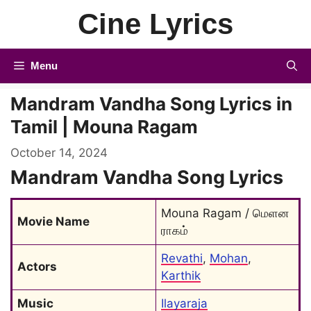
Skip
Cine Lyrics
to
content
Menu
Mandram Vandha Song Lyrics in
Tamil | Mouna Ragam
October 14, 2024
Mandram Vandha Song Lyrics
Mouna Ragam / மெளன 
Movie Name
ராகம்
Revathi
, 
Mohan
, 
Actors
Karthik
Music
Ilayaraja