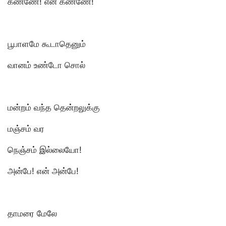
கண்ணே! என் கண்ணே!
பூபாளமே கூடாதெனும்
வானம் உண்டோ சொல்
மன்றம் வந்த தென்றலுக்கு
மஞ்சம் வர
நெஞ்சம் இல்லையோ!
அன்பே! என் அன்பே!
தாமரை மேலே