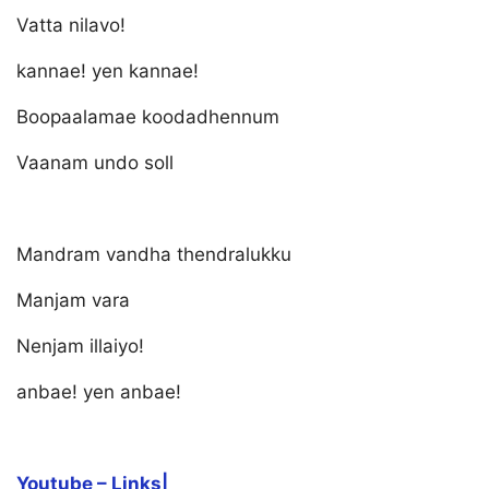
Vatta nilavo!
kannae! yen kannae!
Boopaalamae koodadhennum
Vaanam undo soll
Mandram vandha thendralukku
Manjam vara
Nenjam illaiyo!
anbae! yen anbae!
Youtube – Links|