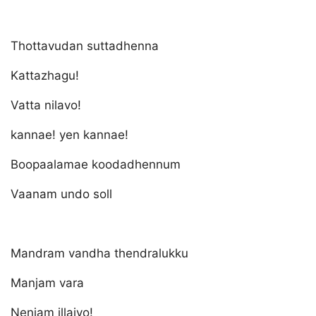
Thottavudan suttadhenna
Kattazhagu!
Vatta nilavo!
kannae! yen kannae!
Boopaalamae koodadhennum
Vaanam undo soll
Mandram vandha thendralukku
Manjam vara
Nenjam illaiyo!