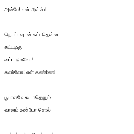
அன்பே! என் அன்பே!
தொட்டவுடன் சுட்டதென்ன
கட்டழகு
வட்ட நிலவோ!
கண்ணே! என் கண்ணே!
பூபாளமே கூடாதெனும்
வானம் உண்டோ சொல்