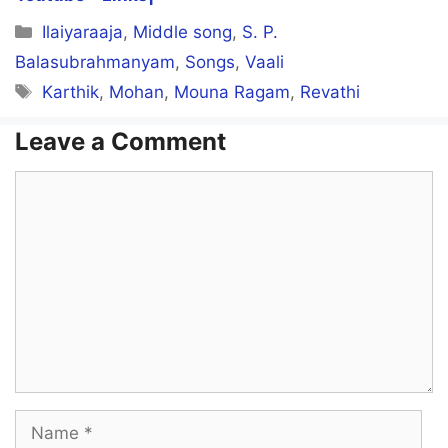
Categories
Ilaiyaraaja
,
Middle song
,
S. P.
Balasubrahmanyam
,
Songs
,
Vaali
Tags
Karthik
,
Mohan
,
Mouna Ragam
,
Revathi
Leave a Comment
Comment
Name