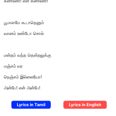
கண்ணே! என் கண்ணே!
பூபாளமே கூடாதெனும்
வானம் உண்டோ சொல்
மன்றம் வந்த தென்றலுக்கு
மஞ்சம் வர
நெஞ்சம் இல்லையோ!
அன்பே! என் அன்பே!
Lyrics in Tamil
Lyrics in English