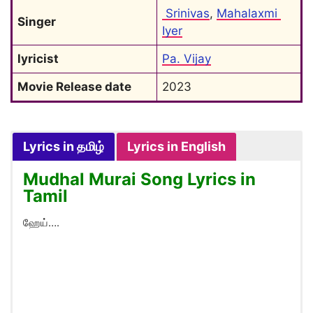
 Srinivas
, 
Mahalaxmi 
Singer
Iyer
lyricist
Pa. Vijay
Movie Release date
2023
Lyrics in தமிழ்
Lyrics in English
Mudhal Murai Song Lyrics in
Tamil
ஹேய்….