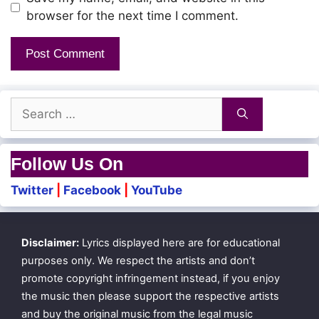
Un veetukku vandhadhaa..
browser for the next time I comment.
Hey! hey! illai en manam adhu
Vaasal aruginil nindru
Search
Yaarum varavillai endrathae
for:
Follow Us On
Nedunchaalaiyoram
Twitter
|
Facebook
|
YouTube
Ulla pengal ellaam
Needhaano endru
Disclaimer:
Lyrics displayed here are for educational
Manam kuzhambi pogudhae! hoo..
purposes only. We respect the artists and don’t
promote copyright infringement instead, if you enjoy
the music then please support the respective artists
Un manadhai azhaiththu vandhida
and buy the original music from the legal music