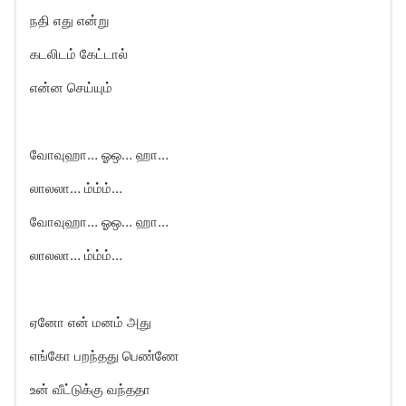
நதி எது என்று
கடலிடம் கேட்டால்
என்ன செய்யும்
வோவுஹா… ஓஒ… ஹா…
லாலலா… ம்ம்ம்…
வோவுஹா… ஓஒ… ஹா…
லாலலா… ம்ம்ம்…
ஏனோ என் மனம் அது
எங்கோ பறந்தது பெண்ணே
உன் வீட்டுக்கு வந்ததா