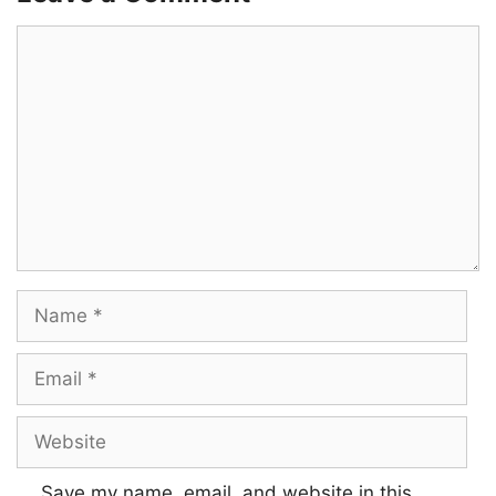
Mudhal mudhal serndha
Comment
Nadhiyedhu endru
Kadalidam kettaal
Enna seiyum
Wowuhaa… ooo… haaa…
Lalalaa… mmm…
Name
Wowuhaa… ooo… haaa…
Lalalaa… mmm…
Email
Website
Yeno en manam adhu
Engo parandhadhu pennae
Save my name, email, and website in this