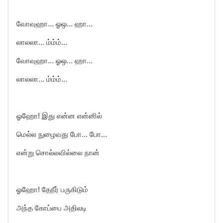
வோவுஹா… ஓஒ… ஹா…
லாலலா… ம்ம்ம்…
வோவுஹா… ஓஒ… ஹா…
லாலலா… ம்ம்ம்…
ஓஹோ! இது என்ன என்னில்
மெல்ல நுழைவது போ… போ…
என்று சொல்லவில்லை நான்
ஓஹோ! தேநீர் பருகிடும்
அந்த கோப்பை அதிலடி