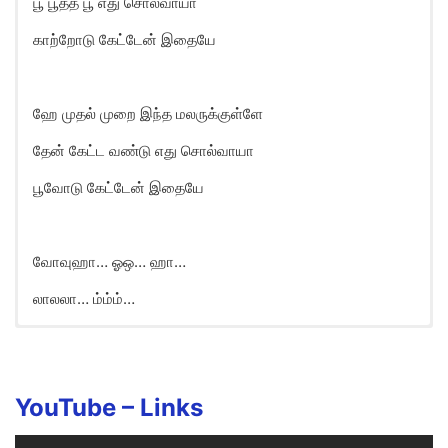
பூ பூத்த பூ எது சொல்வாயா
காற்றோடு கேட்டேன் இதையே
ஹே முதல் முறை இந்த மலருக்குள்ளே
தேன் கேட்ட வண்டு எது சொல்வாயா
பூவோடு கேட்டேன் இதையே
வோவுஹா… ஓஒ… ஹா…
லாலலா… ம்ம்ம்…
Mudhal Murai Song Lyrics in
English
Hey..
YouTube –
Links
Mudhal murai indha ulagathilae