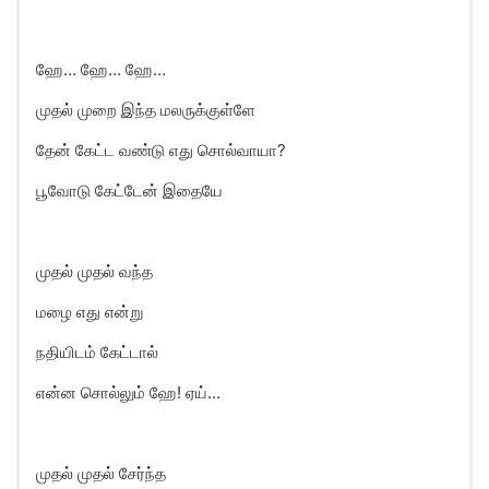
ஹே… ஹே… ஹே…
முதல் முறை இந்த மலருக்குள்ளே
தேன் கேட்ட வண்டு எது சொல்வாயா?
பூவோடு கேட்டேன் இதையே
முதல் முதல் வந்த
மழை எது என்று
நதியிடம் கேட்டால்
என்ன சொல்லும் ஹே! ஏய்…
முதல் முதல் சேர்ந்த