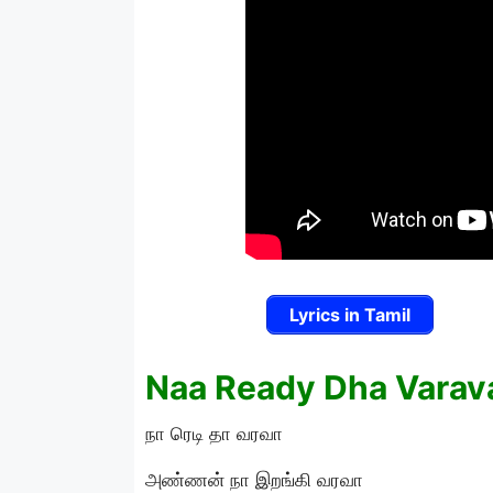
Lyrics in Tamil
Naa Ready Dha Varava
நா ரெடி தா வரவா
அண்ணன் நா இறங்கி வரவா