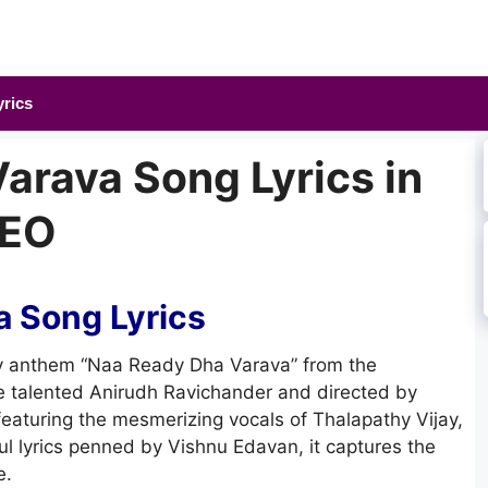
yrics
arava Song Lyrics in
LEO
 Song Lyrics
rgy anthem “Naa Ready Dha Varava” from the
he talented Anirudh Ravichander and directed by
featuring the mesmerizing vocals of Thalapathy Vijay,
ful lyrics penned by Vishnu Edavan, it captures the
e.