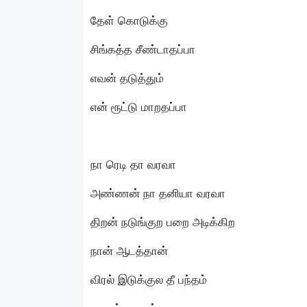
தேள் கொடுக்கு
சிங்கத்த சீண்டாதப்பா
எவன் தடுத்தும்
என் ரூட்டு மாறதப்பா
நா ரெடி தா வரவா
அண்ணன் நா தனியா வரவா
திறன் நடுங்குற பறை அடிக்கிற
நான் ஆடத்தான்
விரல் இடுக்குல தீ பந்தம்