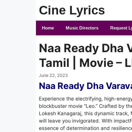
Skip
Cine Lyrics
to
content
Home
Music Directors
Request L
Naa Ready Dha V
Tamil | Movie – 
June 22, 2023
Naa Ready Dha Varava
Experience the electrifying, high-ene
blockbuster movie “Leo.” Crafted by t
Lokesh Kanagaraj, this dynamic track, 
will leave you invigorated. With impact
essence of determination and resilienc