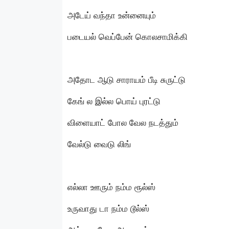
அடேய் வந்தா உன்னையும்
படையல் வெப்பேன் கொலசாமிக்கி
அதோட ஆடு சாராயம் பீடி சுருட்டு
கேங் ல இல்ல பொய் புரட்டு
விளையாட் போல வேல நடத்தும்
வேல்டு வைடு லிங்
எல்லா ஊரும் நம்ம ரூல்ஸ்
உருவாது டா நம்ம டூல்ஸ்