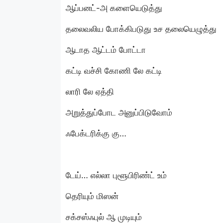
ஆப்பனட்-அ களையெடுத்து
தலைவலிய போக்கிபடுது உச தலையெழுத்து
ஆடாத ஆட்டம் போட்டா
கட்டி வச்சி கோணி லே கட்டி
லாரி லே ஏத்தி
அறுத்துப்போட அனுப்பிடுவோம்
ஃபேக்டரிக்கு கு…
டேய்… எல்லா புளூபிரிண்ட் உம்
தெரியும் மிஸன்
சக்சஸ்ஃபுல் ஆ முடியும்