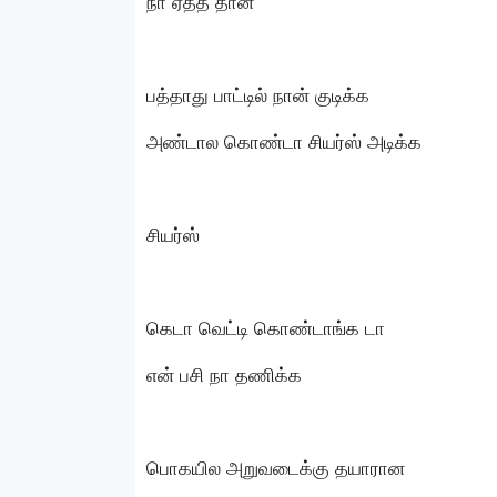
நா ஏத்த தான்
பத்தாது பாட்டில் நான் குடிக்க
அண்டால கொண்டா சியர்ஸ் அடிக்க
சியர்ஸ்
கெடா வெட்டி கொண்டாங்க டா
என் பசி நா தணிக்க
பொகயில அறுவடைக்கு தயாரான