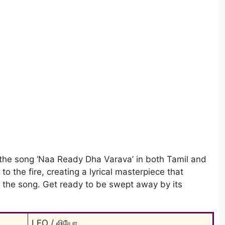
f the song ‘Naa Ready Dha Varava’ in both Tamil and
to the fire, creating a lyrical masterpiece that
f the song. Get ready to be swept away by its
LEO / லியோ