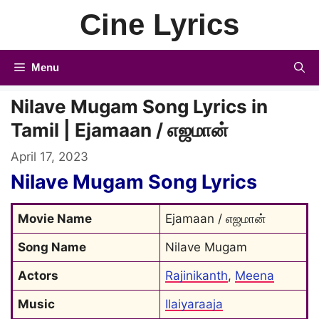
Skip
Cine Lyrics
to
content
Menu
Nilave Mugam Song Lyrics in
Tamil | Ejamaan / எஜமான்
April 17, 2023
Nilave Mugam Song Lyrics
Movie Name
Ejamaan / எஜமான்
Song Name
Nilave Mugam
Actors
Rajinikanth
, 
Meena
Music
Ilaiyaraaja