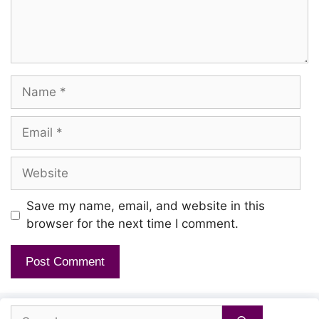
Kalangiyathenna mama
Inidhaana thendral unnaiyae
Oorum kurai sollalaama
Name
Kaalam maarum kalakam yenamma
Email
Iravillamal pagalum yethamma
Website
Naan un pillai thaanamma
Save my name, email, and website in this
Naanum kanda kanavu nooraiyaa
browser for the next time I comment.
Yenathu thaayum neengal thaanaiyaa
Ini un thunai naanaiyaa
Search