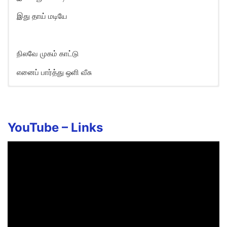
இது தாய் மடியே
நிலவே முகம் காட்டு
எனைப் பார்த்து ஒளி வீசு
Nilave Mugam Song Lyrics in
English
Nilavae mugam kaatu
YouTube –
Links
Yennai paarthu oli veesu
Alai pol suthi meetu
Inidhaana mozhi pesu
Ilam poonkodiyae
Idhu thaai madiyae