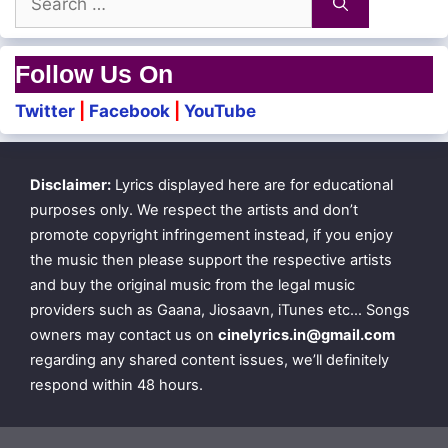
Yenai sernthadhu kodi mullaiyae
for:
Idhu polae thunaiyum illaiyae
Follow Us On
Ini nee yen tholil pillaiyae
Twitter
|
Facebook
|
YouTube
Nilavae mugam kaatu
Disclaimer:
Lyrics displayed here are for educational
Yennai paarthu oli veesu
purposes only. We respect the artists and don’t
promote copyright infringement instead, if you enjoy
the music then please support the respective artists
Anaithen unnaiyae
and buy the original music from the legal music
Idhu thaai madiyae
providers such as Gaana, Jiosaavn, iTunes etc… Songs
owners may contact us on
cinelyrics.in@gmail.com
regarding any shared content issues, we’ll definitely
Sumai pottu pesum oorendraal
respond within 48 hours.
Manam thavithidum maanae