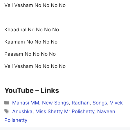
Veli Vesham No No No No
Khaadhal No No No No
Kaamam No No No No
Paasam No No No No
Veli Vesham No No No No
YouTube –
Links
Categories
Manasi MM
,
New Songs
,
Radhan
,
Songs
,
Vivek
Tags
Anushka
,
Miss Shetty Mr Polishetty
,
Naveen
Polishetty