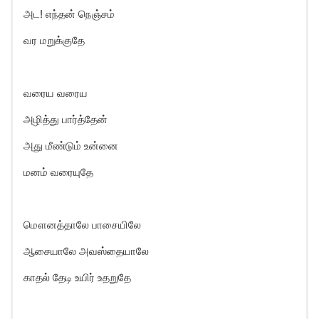
அட! எந்தன் நெஞ்சம்
வர மறுக்குதே
வரைய வரைய
அழித்து பார்த்தேன்
அது மீண்டும் உன்னை
மனம் வரையுதே
மௌனத்தாலே பாசையிலே
ஆசையாலே அவஸ்தையாலே
காதல் தேடி உயிர் உதறுதே