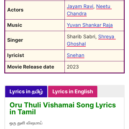
Jayam Ravi
, 
Neetu 
Actors
Chandra
Music
Yuvan Shankar Raja
Sharib Sabri, 
Shreya 
Singer
Ghoshal
lyricist
Snehan
Movie Release date
2023
Lyrics in தமிழ்
Lyrics in English
Oru Thuli Vishamai Song Lyrics
in Tamil
ஒரு துளி விஷமாய்