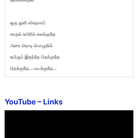
ஒரு துளி விஷமாய்
காதல் உயிரில் கலக்குதே
அரை நொடி பொழுதில்
உயிரும் இறந்தே பிறக்குதே
பிறக்குதே… மயக்குதே…
Oru Thuli Vishamai Song Lyrics
in English
Oru thuli vishamaai
YouTube –
Links
Kaadhal uyiril kalakkudhae
Arainodi pozhudhil
Uyirum irandhae pirakkudhae