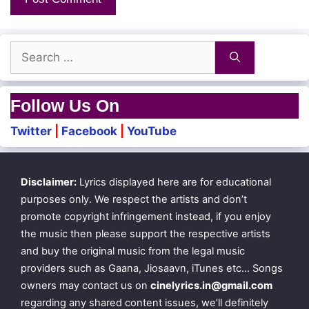
Pirakkudhae… mayakkudhae…
Search
Maranam thedumbodhum
for:
Mayakkam kondu
Follow Us On
Jeevan vaazhvadhen vaazhvadhen
Twitter
|
Facebook
|
YouTube
Uravukkaaga yengi manusha poovum
Ondru saavadhen saavadhen
Disclaimer:
Lyrics displayed here are for educational
Thadai vidhikkaadhae
purposes only. We respect the artists and don’t
promote copyright infringement instead, if you enjoy
the music then please support the respective artists
Manam mandi idum bodhum
and buy the original music from the legal music
Uyir thundupadum bodhum
providers such as Gaana, Jiosaavn, iTunes etc… Songs
owners may contact us on
cinelyrics.in@gmail.com
Unnai marukkaadhae
regarding any shared content issues, we’ll definitely