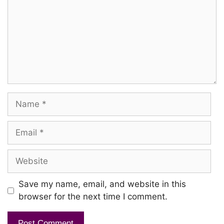
Azhithu paarththen
Adhu meendum unnai
Manam varaiyudhae
Mounathaalae bhaasaiyaalae
Name
Aasaiyaalae avasthaiyaalae
Kaadhal thedi uyir udharudhae
Email
Website
Oru thuli vishamaai
Kaadhal uyiril kalakkudhae
Save my name, email, and website in this
Arainodi pozhudhil
browser for the next time I comment.
Uyirum irandhae pirakkudhae