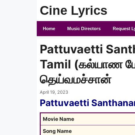
Skip
Cine Lyrics
to
content
Home
Music Directors
Request L
Pattuvaetti San
Tamil (கல்யாண ம
தெய்வமச்சான்
April 19, 2023
Pattuvaetti Santhana
Movie Name
Song Name