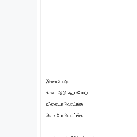
இலை போடு
கிடை ஆடு எலும்போடு
விளையாடுவாய்ங்க
வெடி போடுவாய்ங்க