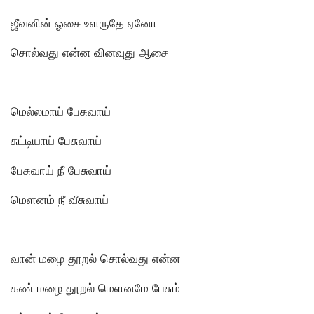
ஜீவனின் ஓசை உளருதே ஏனோ
சொல்வது என்ன வினவுது ஆசை
மெல்லமாய் பேசுவாய்
சுட்டியாய் பேசுவாய்
பேசுவாய் நீ பேசுவாய்
மெளனம் நீ வீசுவாய்
வான் மழை தூறல் சொல்வது என்ன
கண் மழை தூறல் மெளனமே பேசும்