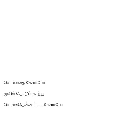
சொல்வதை கேளாயோ
முகில் தொடும் காற்று
சொல்வதென்ன ம்….. கேளாயோ