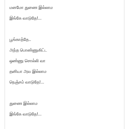
மனமோ துணை இல்லாம
இங்கே வாடுதே!…
பூங்காத்தே..
அந்த பொண்ணுகிட்ட
ஒண்ணு சொல்லி வா
தனியா அவ இல்லாம
நெஞ்சம் வாடுதே!…
துணை இல்லாம
இங்கே வாடுதே!…