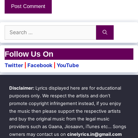
Aayiram jenmam naan eduththaalum
Onna vittu innoru pennai
Ullam yaerkkumaa!…
Search
for:
Nammai pirikkum sakthiyae
Follow Us On
Ingu engum illa
Twitter
|
Facebook
|
YouTube
Kaaththa pudichchu kayila
Vaikkum aalum illa
Disclaimer:
Lyrics displayed here are for educational
Kattukkaaval meeri
purposes only. We respect the artists and don’t
Aaval ooduthae!…
promote copyright infringement instead, if you enjoy
the music then please support the respective artists
and buy the original music from the legal music
Poongaaththae…
providers such as Gaana, Jiosaavn, iTunes etc… Songs
owners may contact us on
cinelyrics.in@gmail.com
Antha ponnukitta