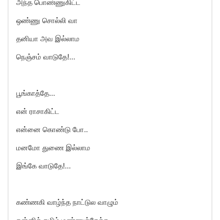
அந்த பொண்ணுகிட்ட
ஒண்ணு சொல்லி வா
தனியா அவ இல்லாம
நெஞ்சம் வாடுதே!…
பூங்காத்தே…
என் ராசாகிட்ட
என்னை கொண்டு போ..
மனமோ துணை இல்லாம
இங்கே வாடுதே!…
கண்ணகி வாழ்ந்த நாட்டுல வாழும்