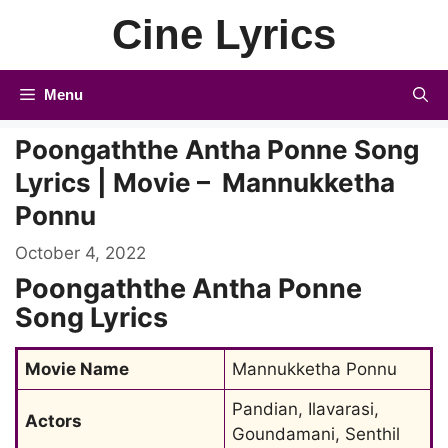
Skip
Cine Lyrics
to
content
Menu
Poongaththe Antha Ponne Song
Lyrics | Movie – Mannukketha
Ponnu
October 4, 2022
Poongaththe Antha Ponne
Song Lyrics
Movie Name
Mannukketha Ponnu
Pandian, Ilavarasi, 
Actors
Goundamani, Senthil