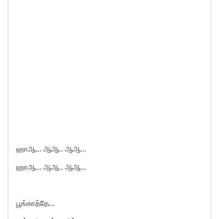
ஹாஆ… ஆஆ.. ஆஆ…
ஹாஆ… ஆஆ.. ஆஆ…
பூங்காத்தே…