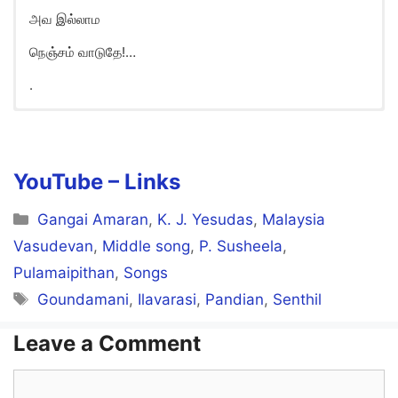
அவ இல்லாம
நெஞ்சம் வாடுதே!…
.
Poongaththe Antha Ponne Song
Lyrics in English
Haa Aa… Aa aa… Aa aa…
YouTube – Links
Haa Aa… Aa aa… Aa aa…
Categories
Gangai Amaran
,
K. J. Yesudas
,
Malaysia
Vasudevan
,
Middle song
,
P. Susheela
,
Pulamaipithan
,
Songs
Poongaaththae…
Tags
Goundamani
,
Ilavarasi
,
Pandian
,
Senthil
Antha ponnukitta
Onnu solli vaa
Leave a Comment
Thaniyaa ava illaama
Comment