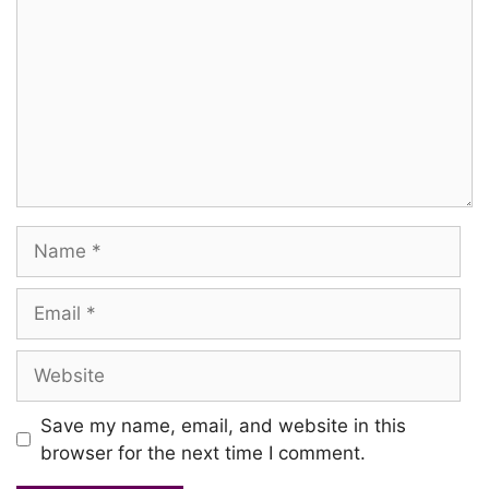
Nenjam vaaduthae!…
Poongaaththae…
En raasaakitta
Ennai kondu po
Manamo thunai illaama
Name
Ingae vaaduthae!…
Email
Kannagi vaazhntha naattula vaazhum
Website
Kannith tamil mannukkeththaa
Ponnu neeyammaa!…
Save my name, email, and website in this
browser for the next time I comment.