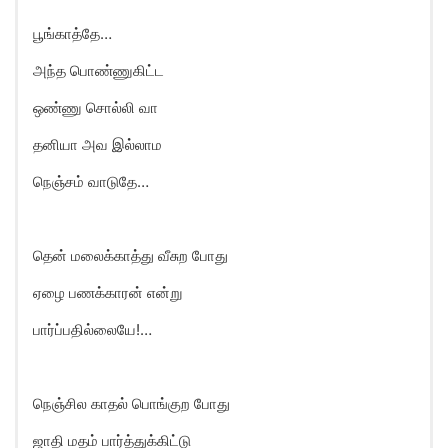
பூங்காத்தே…
அந்த பொண்ணுகிட்ட
ஒண்ணு சொல்லி வா
தனியா அவ இல்லாம
நெஞ்சம் வாடுதே…
தென் மலைக்காத்து வீசுற போது
ஏழை பணக்காரன் என்று
பார்ப்பதில்லையே!…
நெஞ்சில காதல் பொங்குற போது
ஜாதி மதம் பார்த்துக்கிட்டு