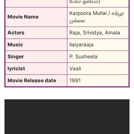
பேசும் ஓவியம்)
Karpoora Mullai / கற்பூர 
Movie Name
முல்லை
Actors
Raja, Srividya, Amala
Music
Ilaiyaraaja
Singer
P. Susheela
lyricist
Vaali
Movie Release date
1991