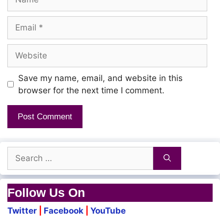
Vanna thogai nedungaalam
Email
Website
Thaai mugam
Dharisanam tharum naal idhu
Save my name, email, and website in this
Saei manam
browser for the next time I comment.
Uravenum kadal neendhudhu
Paasam meerum podhu
Search
Pesum vaarthai yedhu?
for:
Paasam meerum podhu
Follow Us On
Pesum vaarthai yedhu?
Twitter
|
Facebook
|
YouTube
Hoo! oo oo…