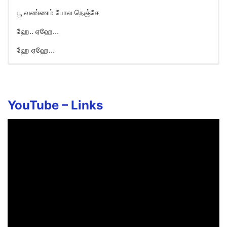
பூ வண்ணம் போல நெஞ்சே
ஹே.. ஏஹே…
ஹே ஏஹே…
Poovannam Song Lyrics in
English
Poo vannam Pola nenjam
YouTube –
Links
Boopaalam paadum neram
Pongi nirkkum dhinam
Engengum inba raagam
En ullam podum thaalam
Poo vannam Pola nenjam