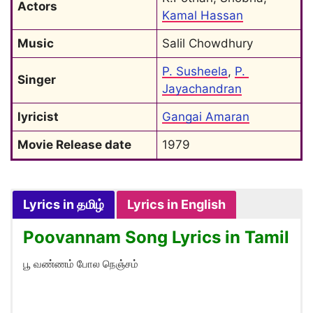
Actors
Kamal Hassan
Music
Salil Chowdhury
P. Susheela
, 
P. 
Singer
Jayachandran
lyricist
Gangai Amaran
Movie Release date
1979
Lyrics in தமிழ்
Lyrics in English
Poovannam Song Lyrics in Tamil
பூ வண்ணம் போல நெஞ்சம்