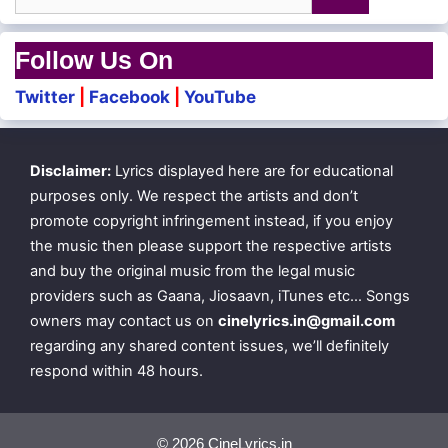
Pirakkum jenmangal
for:
Pinaikkum bandhangal
Follow Us On
Endrendum nee
Twitter
|
Facebook
|
YouTube
Inaindha vaazhvil pirivum illai
Disclaimer:
Lyrics displayed here are for educational
Thanimaiyum illai
purposes only. We respect the artists and don’t
promote copyright infringement instead, if you enjoy
the music then please support the respective artists
Pirandhaal endha naalum
and buy the original music from the legal music
providers such as Gaana, Jiosaavn, iTunes etc… Songs
Unnodu saera vendum
owners may contact us on
cinelyrics.in@gmail.com
regarding any shared content issues, we’ll definitely
respond within 48 hours.
Poo vannam Pola nenjam
Boopaalam paadum neram
© 2026 CineLyrics.in
Pongi nirkkum dhinam