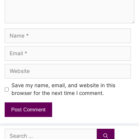
Enakkul vaazhndhidum
En dheivam nee
Name
Pirakkum jenmangal
Pinaikkum bandhangal
Email
Endrendum nee
Website
Inikkum vaazhvilae
Save my name, email, and website in this
browser for the next time I comment.
En sondham nee
Enakkul vaazhndhidum
En dheivam nee
Search