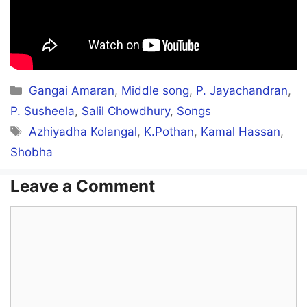
Boopaalam paadum neram
Pongi nirkkum dhinam
Engengum inba raagam
En ullam podum thaalam
Categories
Gangai Amaran
,
Middle song
,
P. Jayachandran
,
P. Susheela
,
Salil Chowdhury
,
Songs
Tags
Azhiyadha Kolangal
,
K.Pothan
,
Kamal Hassan
,
Poo vannam Pola nenjaehae!
Shobha
aehae…
Leave a Comment
Aa.. haahaa…
Aa.. haahaa…
Comment
Inikkum vaazhvilae
En sondham nee