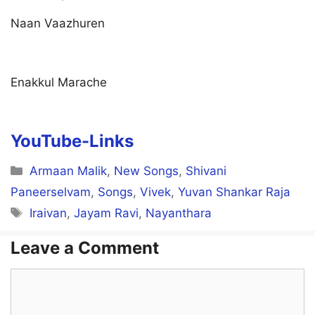
Naan Vaazhuren
Enakkul Marache
YouTube-Links
Categories
Armaan Malik
,
New Songs
,
Shivani
Paneerselvam
,
Songs
,
Vivek
,
Yuvan Shankar Raja
Tags
Iraivan
,
Jayam Ravi
,
Nayanthara
Leave a Comment
Comment