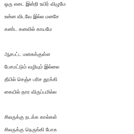
ஒரு எடை இன்றி உயிர் விழுமே
உன்ன விடவே இல்ல மனசே
கண்ட கனவில் காயமே
ஆசபட்ட மனசுக்குள்ள
பேசமட்டும் வழியும் இல்லை
தீயில் செஞ்ச பரிச தூக்கி
கையில் தார விருப்பமில்ல
சிலருக்கு நடக்க கால்கள்
சிலருக்கு நெருங்கி போக