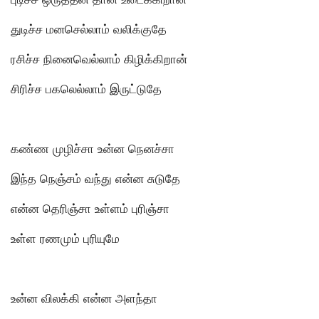
துடிச்ச மனசெல்லாம் வலிக்குதே
ரசிச்ச நினைவெல்லாம் கிழிக்கிறான்
சிரிச்ச பகலெல்லாம் இருட்டுதே
கண்ண முழிச்சா உன்ன நெனச்சா
இந்த நெஞ்சம் வந்து என்ன சுடுதே
என்ன தெரிஞ்சா உள்ளம் புரிஞ்சா
உள்ள ரணமும் புரியுமே
உன்ன விலக்கி என்ன அளந்தா