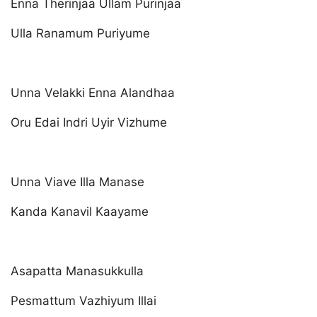
Enna Therinjaa Ullam Purinjaa
Ulla Ranamum Puriyume
Unna Velakki Enna Alandhaa
Oru Edai Indri Uyir Vizhume
Unna Viave Illa Manase
Kanda Kanavil Kaayame
Asapatta Manasukkulla
Pesmattum Vazhiyum Illai