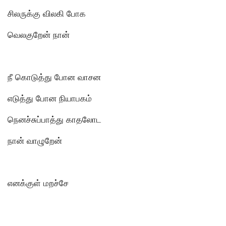
சிலருக்கு விலகி போக
வெலகுறேன் நான்
நீ கொடுத்து போன வாசன
எடுத்து போன நியாபகம்
நெனச்சுப்பாத்து காதலோட
நான் வாழுறேன்
எனக்குள் மறச்சே