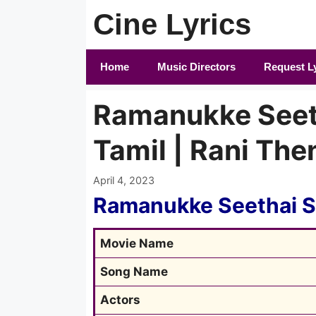
Skip
Cine Lyrics
to
content
Home
Music Directors
Request L
Ramanukke Seeth
Tamil | Rani Then
April 4, 2023
Ramanukke Seethai S
Movie Name
Song Name
Actors