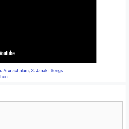
ju Arunachalam
,
S. Janaki
,
Songs
Theni