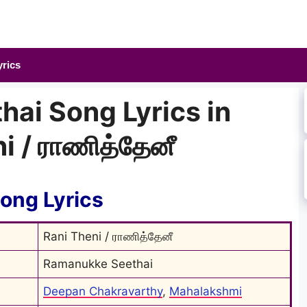
yrics
ai Song Lyrics in
i / ராணித்தேனீ
ong Lyrics
Rani Theni / ராணித்தேனீ
Ramanukke Seethai
Deepan Chakravarthy
, 
Mahalakshmi