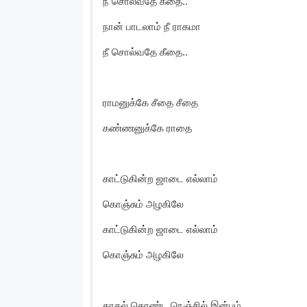
நீ சொல்வதே கீதை..
நான் பாடலாம் நீ ராகமா
நீ சொல்வதே கீதை..
ராமனுக்கே சீதை சீதை
கண்ணனுக்கே ராதை
காட்டுகின்ற ஜாடை எல்லாம்
கொஞ்சும் அழகிலே
காட்டுகின்ற ஜாடை எல்லாம்
கொஞ்சும் அழகிலே
காதல் கொண்ட நெஞ்சில் இன்பம்