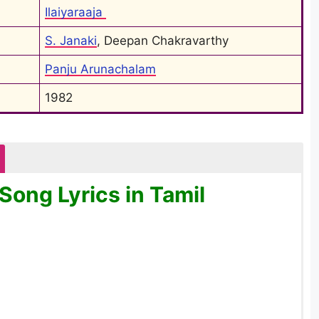
Ilaiyaraaja 
S. Janaki
, Deepan Chakravarthy
Panju Arunachalam
1982
ong Lyrics in Tamil