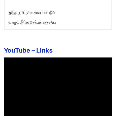
இந்த பூமியுள்ள காலம் மட்டும்
வாழும் இந்த அன்புக் கதையே
Saami Kitta Solli Vachu Song
Lyrics in English
Samikitta cholli vachu
YouTube –
Links
Sernthathintha chella kiliyae
Intha bhoomi yulla kaalam mattum
Vaazhum intha anbu kathaiyae
Samikitta cholli vachu
Sernthathintha chella kiliyae
Intha bhoomi yulla kaalam mattum