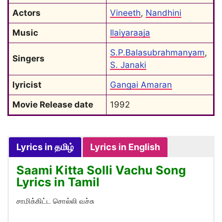
Actors
Vineeth
, 
Nandhini
Music
Ilaiyaraaja
S.P.Balasubrahmanyam
, 
Singers
S. Janaki
lyricist
Gangai Amaran
Movie Release date
1992
Lyrics in தமிழ்
Lyrics in English
Saami Kitta Solli Vachu Song
Lyrics in Tamil
சாமிக்கிட்ட சொல்லி வச்சு