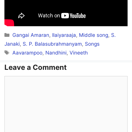
Vaazhum intha anbu kathaiyae
Samikitta cholli vachu
Categories
Gangai Amaran
,
Ilaiyaraaja
,
Middle song
,
S.
Sernthathintha chella kiliyae
Janaki
,
S. P. Balasubrahmanyam
,
Songs
Tags
Aavarampoo
,
Nandhini
,
Vineeth
Intha bhoomi yulla kaalam mattum
Vaazhum intha anbu kathaiyae
Leave a Comment
Comment
Muthu maniyae pattu thuniyae
Rathinamum muthinamum
Sernthu vantha chittiramae
Samikitta cholli vachu