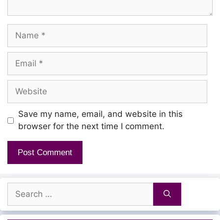
Sernthathintha chella kiliyae
Name
Intha bhoomi yulla kaalam mattum
Email
Vaazhum intha anbu kathaiyae
Website
Koovaatha kuyil aadatha mayil
Save my name, email, and website in this
Naanaagha irunthenae
browser for the next time I comment.
Poovodu varum kaatraagha ennai
Nee sera thelinthenae
Search
Adhaaram antha devan aanai
for:
Sernthaai intha maanai