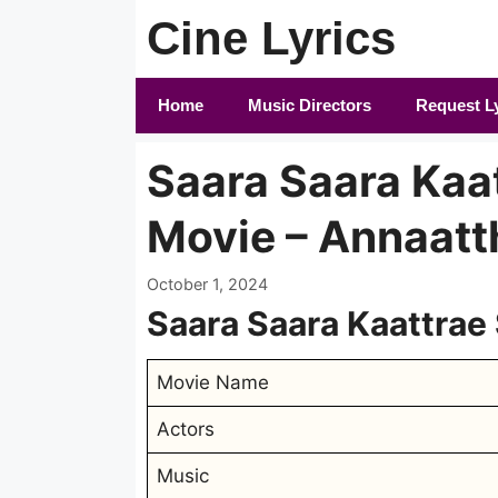
Skip
Cine Lyrics
to
content
Home
Music Directors
Request L
Saara Saara Kaat
Movie – Annaatt
October 1, 2024
Saara
Saara
Kaattrae
Movie Name
Actors
Music