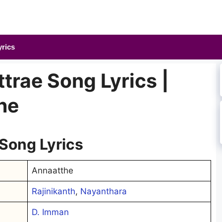
yrics
trae Song Lyrics |
he
 Song Lyrics
Annaatthe
Rajinikanth
,
Nayanthara
D. Imman