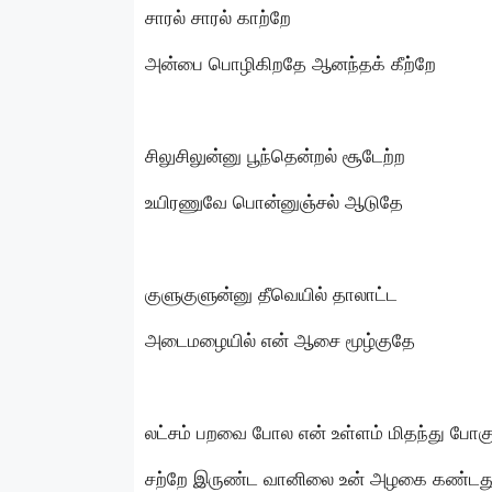
சாரல் சாரல் காற்றே
அன்பை பொழிகிறதே ஆனந்தக் கீற்றே
சிலுசிலுன்னு பூந்தென்றல் சூடேற்ற
உயிரணுவே பொன்னுஞ்சல் ஆடுதே
குளுகுளுன்னு தீவெயில் தாலாட்ட
அடைமழையில் என் ஆசை மூழ்குதே
லட்சம் பறவை போல என் உள்ளம் மிதந்து போ
சற்றே இருண்ட வானிலை உன் அழகை கண்டது