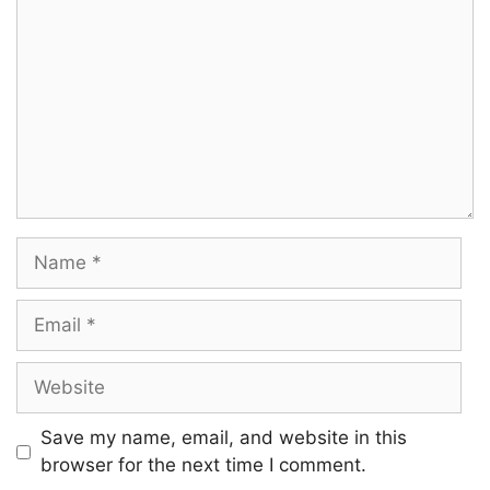
Pala murai sonnaalum
Urangida ennaamal
Vizhi rendum ketpathenna
Thavari vizhuntha porul pol
Name
Enai eduthaayada
Thavanai muraiyil unai naan
Email
Sirai pidithenada
Website
Pillai polae ennai
Save my name, email, and website in this
Kaiyil yenthu
browser for the next time I comment.