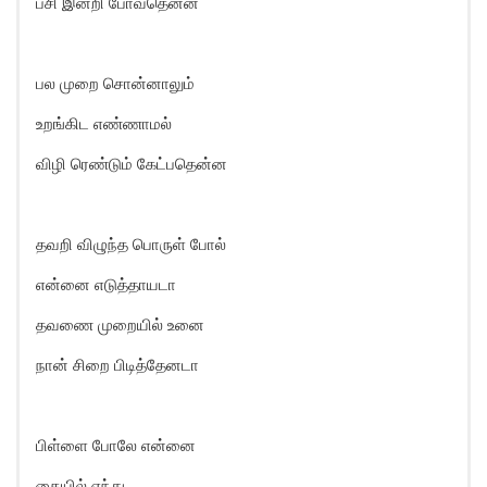
பசி இன்றி போவதென்ன
பல முறை சொன்னாலும்
உறங்கிட எண்ணாமல்
விழி ரெண்டும் கேட்பதென்ன
தவறி விழுந்த பொருள் போல்
என்னை எடுத்தாயடா
தவணை முறையில் உனை
நான் சிறை பிடித்தேனடா
பிள்ளை போலே என்னை
கையில் ஏந்து