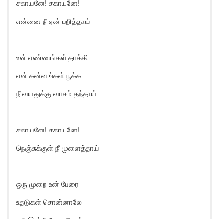
சகாயனே! சகாயனே!
என்னை நீ ஏன் பறித்தாய்
உன் எண்ணங்கள் தாக்கி
என் கன்னங்கள் பூக்க
நீ வயதுக்கு வாசம் தந்தாய்
சகாயனே! சகாயனே!
நெஞ்சுக்குள் நீ முளைத்தாய்
ஒரு முறை உன் பேரை
உதடுகள் சொன்னாலே