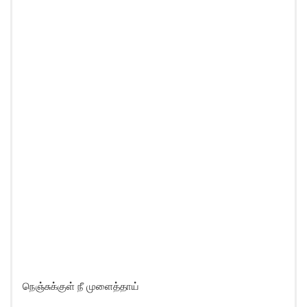
நெஞ்சுக்குள் நீ முளைத்தாய்