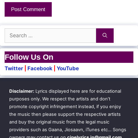
Ellai yethum illai
Anbil neenthu neenthu
Search
Sahaayanae! sahaayanae!
for:
Follow Us On
Kanavilum kaanaatha vagaiyinil
Twitter
|
Facebook
|
YouTube
Un thottram enakkullae koochal poda
Idhu varai ketkaatha isai ena
Disclaimer:
Lyrics displayed here are for educational
Un pechu alavilla aattam poda
purposes only. We respect the artists and don’t
promote copyright infringement instead, if you enjoy
the music then please support the respective artists
Iranthu iranthu pirakkum nilai ithu thaanada
and buy the original music from the legal music
Magizhnthu magizhnthu marikkum varam
providers such as Gaana, Jiosaavn, iTunes etc… Songs
koduthaayada
owners may contact us on
cinelyrics.in@gmail.com