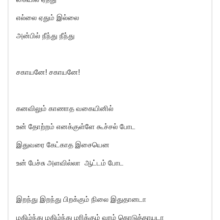
எல்லை ஏதும் இல்லை
அன்பில் நீந்து நீந்து
சகாயனே! சகாயனே!
கனவிலும் காணாத வகையினில்
உன் தோற்றம் எனக்குள்ளே கூச்சல் போட
இதுவரை கேட்காத இசையென
உன் பேச்சு அளவில்லா ஆட்டம் போட
இறந்து இறந்து பிறக்கும் நிலை இதுதானடா
மகிழ்ந்து மகிழ்ந்து மரிக்கும் வரம் கொடுத்தாயடா