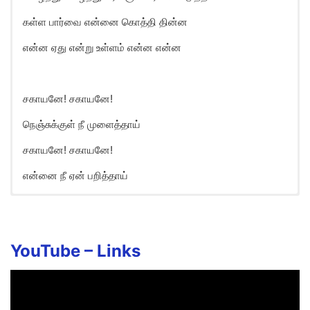
கள்ள பார்வை என்னை கொத்தி தின்ன
என்ன ஏது என்று உள்ளம் என்ன என்ன
சகாயனே! சகாயனே!
நெஞ்சுக்குள் நீ முளைத்தாய்
சகாயனே! சகாயனே!
என்னை நீ ஏன் பறித்தாய்
Sahaayanae Sahaayanae Song
Lyrics in English
Sahaayanae! sahaayanae!
YouTube –
Links
Nenjukkul nee muzhaithaai
Sahaayanae! sahaayanae!