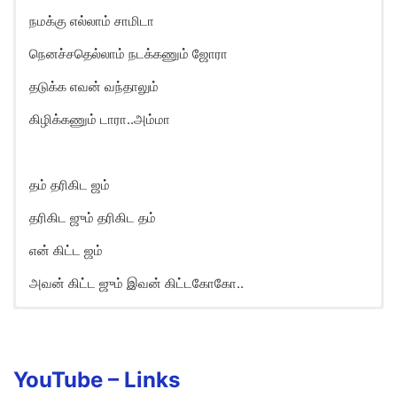
நமக்கு எல்லாம் சாமிடா
நெனச்சதெல்லாம் நடக்கணும் ஜோரா
தடுக்க எவன் வந்தாலும்
கிழிக்கணும் டாரா..அம்மா
தம் தரிகிட ஜம்
தரிகிட ஜும் தரிகிட தம்
என் கிட்ட ஜம்
அவன் கிட்ட ஜும் இவன் கிட்டகோகோ..
Siva Siva Siva Shankara Song
Lyrics in English
Tham tharigida jham
YouTube –
Links