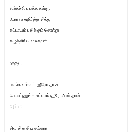
தங்கச்சி பயத்த தள்ளு
போராடி எதிர்த்து நில்லு
கட்டாயம் பலிக்கும் சொல்லு
கழுத்திலே மாலதான்
ஓஓஓ..
பசங்க எல்லாம் ஹீரோ தான்
பொண்ணுங்க எல்லாம் ஹீரோயின் தான்
அம்மா
சிவ சிவ சிவ சங்கரா