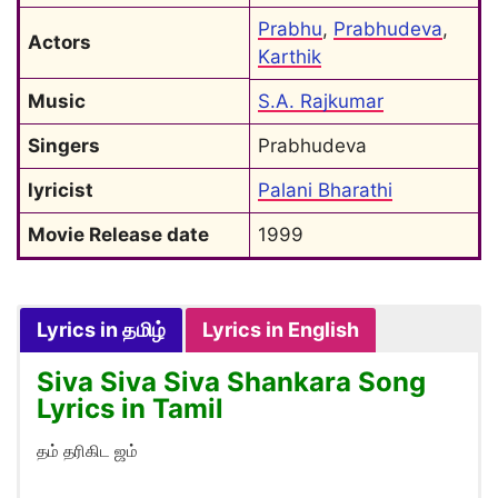
Prabhu
, 
Prabhudeva
, 
Actors
Karthik
Music
S.A. Rajkumar
Singers
Prabhudeva
lyricist
Palani Bharathi
Movie Release date
1999
Lyrics in தமிழ்
Lyrics in English
Siva Siva Siva Shankara Song
Lyrics in Tamil
தம் தரிகிட ஜம்