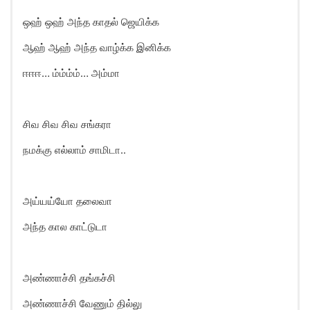
ஒஹ் ஒஹ் அந்த காதல் ஜெயிக்க
ஆஹ் ஆஹ் அந்த வாழ்க்க இனிக்க
ஈஈஈ… ம்ம்ம்ம்… அம்மா
சிவ சிவ சிவ சங்கரா
நமக்கு எல்லாம் சாமிடா..
அய்யய்யோ தலைவா
அந்த கால காட்டுடா
அண்ணாச்சி தங்கச்சி
அண்ணாச்சி வேணும் தில்லு