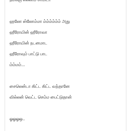
ஹலோ ஸ்லோம்மா ம்ம்ம்ம்ம்ம் அது
ஹீரோயின் ஹீரோவா
ஹீரோயின் நடனமாட
ஹீரோவும் பாட்டு பாட
ம்ம்மம்…
சைலென்டா கிட்ட கிட்ட வந்தானே
வில்லன் வெட்ட செம்ம பைட்டுதான்
ஓஓஓஒ..