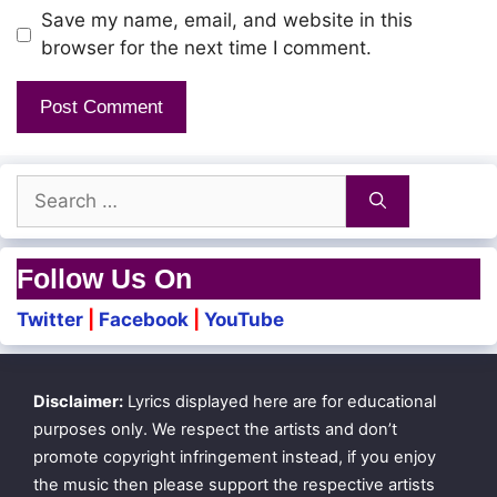
Aaha aaha andha vaazhka inikka
Save my name, email, and website in this
Eee… mmm… ammaa
browser for the next time I comment.
Siva siva siva sankara
Namakku ellam saamida
Search
for:
Aiyaiyooo
Follow Us On
Thalaivaa andha kaala kattudaa
Twitter
|
Facebook
|
YouTube
Annachi. thangachi
Disclaimer:
Lyrics displayed here are for educational
Annachi venum dhillu hey hey
purposes only. We respect the artists and don’t
Thangachi bayatha thallu
promote copyright infringement instead, if you enjoy
the music then please support the respective artists
Poradi ethirthu nillu