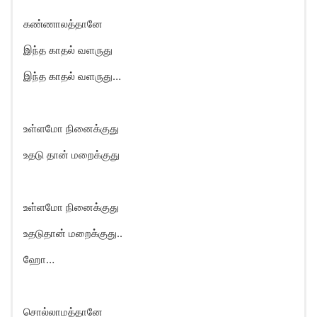
கண்ணாலத்தானே
இந்த காதல் வளருது
இந்த காதல் வளருது…
உள்ளமோ நினைக்குது
உதடு தான் மறைக்குது
உள்ளமோ நினைக்குது
உதடுதான் மறைக்குது..
ஹோ…
சொல்லாமத்தானே