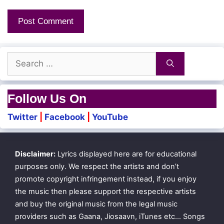
Intha manasu thavikkuthu….
Moodi vachcha mottu poovukkulla
Search
Vandu vanthaa vazhi kidaikkumaa!…
for:
Follow Us On
Vandin idhzh mottil pattuvittaa
Mottin idhazh vittukodukkumae!…
Twitter
|
Facebook
|
YouTube
Oo!.. poonaikku maniya katturathu yaaru
Disclaimer:
Lyrics displayed here are for educational
purposes only. We respect the artists and don’t
Ippadiyae irunthaa? mudivenna kooru
promote copyright infringement instead, if you enjoy
the music then please support the respective artists
and buy the original music from the legal music
Pennin mana aazham
providers such as Gaana, Jiosaavn, iTunes etc… Songs