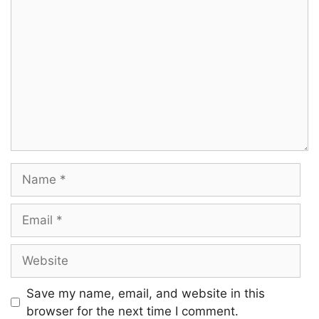
Comment
Intha kadhal valaruthu
Intha kadhal valaruthu…
Ullamo ninaikkuthu
Udhaduthaan maraikkuthu…
Ullamo ninaikkuthu
Name
Udhaduthaan maraikkuthu….
Email
Ho!…
Website
Sollaamaththaanae
Save my name, email, and website in this
Intha manasu thavikkuthu
browser for the next time I comment.