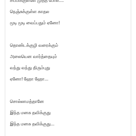
சிப்பிக்குள்ளே முத்த போல….
நெஞ்சுக்குள்ள காதல
மூடி மூடி வைப்பதும் ஏனோ!
தொண்டக்குழி வரைக்கும்
அலையென வார்த்தையும்
வந்து வந்து திரும்புது
ஏனோ! ஹோ ஹோ…
சொல்லாமத்தானே
இந்த மனசு தவிக்குது
இந்த மனசு தவிக்குது…