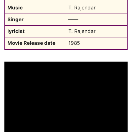
Music
T. Rajendar
Singer
——
lyricist
T. Rajendar
Movie Release date
1985