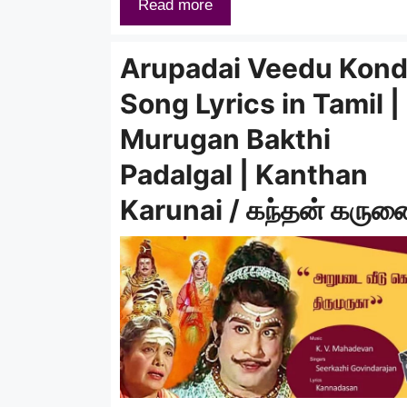
Read more
Arupadai Veedu Kon
Song Lyrics in Tamil |
Murugan Bakthi
Padalgal | Kanthan
Karunai / கந்தன் கரு