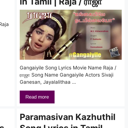
in Tamil | Raja / ராஜா
Raja
Gangaiyile Song Lyrics Movie Name Raja /
ராஜா Song Name Gangaiyile Actors Sivaji
Ganesan, Jayalalithaa …
Read more
Paramasivan Kazhuthil
s
Song Lyrics in Tamil