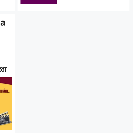
da
ணை