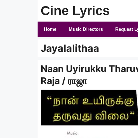
Skip
Cine Lyrics
to
content
Home
Music Directors
Request L
Jayalalithaa
Naan Uyirukku Tharuva
Raja / ராஜா