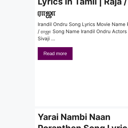
Lyrics in Tamil | Raja /
ராஜா
Irandil Ondru Song Lyrics Movie Name 
/ ராஜா Song Name Irandil Ondru Actors
Sivaji …
Read more
Yarai Nambi Naan
Poranthen Song Lyric