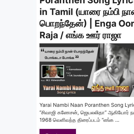
in Tamil (யாரை நம்பி நா
பொறந்தேன்) | Enga Oo
Raja / எங்க ஊர் ராஜா
Yarai Nambi Naan Poranthen Song Lyri
“சிவாஜி கணேசன், ஜெயலலிதா” ஆகியோர் நடிப
1968 வெளிவந்த திரைப்படம் “எங்க …