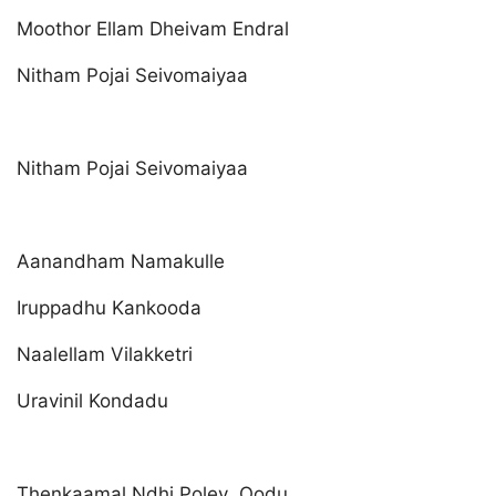
Moothor Ellam Dheivam Endral
Nitham Pojai Seivomaiyaa
Nitham Pojai Seivomaiyaa
Aanandham Namakulle
Iruppadhu Kankooda
Naalellam Vilakketri
Uravinil Kondadu
Thenkaamal Ndhi Poley Oodu