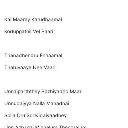
Kai Maarey Karudhaamal
Koduppathil Vel Paari
Thanadhendru Ennaamal
Tharuvaaye Nee Vaari
Unnaiparththey Pozhiyadho Maari
Unnudaiyya Nalla Manadhai
Solla Oru Sol Kidaiyaadhey
Unn Azhagai Minnalum Thendralum