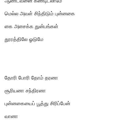
ஆண்டவனை கண்டிடலாமே
மெல்ல அவள் சிந்திடும் புன்னகை
கை அசைக்க துன்பங்கள்
தூரத்திலே ஓடுமே
தோரி போரி தோம் தரனா
சூரியனா சந்திரனா
புன்னகையைப் பூத்து சிரிப்பேன்
வானா