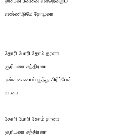
இன்பன் உன்னை என்றென்றும்
எண்ணிடுமே தோழனா
தோரி போரி தோம் தரனா
சூரியனா சந்திரனா
புன்னகையைப் பூத்து சிரிப்பேன்
வானா
தோரி போரி தோம் தரனா
சூரியனா சந்திரனா