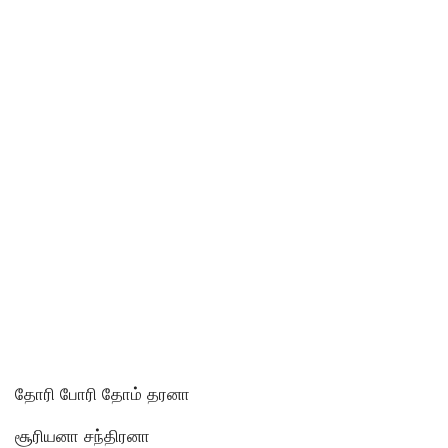
தோரி போரி தோம் தரனா
சூரியனா சந்திரனா