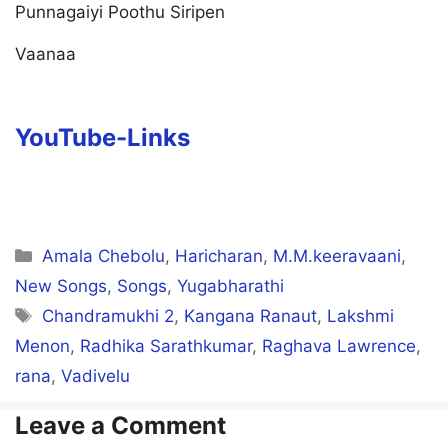
Punnagaiyi Poothu Siripen
Vaanaa
YouTube-Links
Categories
Amala Chebolu
,
Haricharan
,
M.M.keeravaani
,
New Songs
,
Songs
,
Yugabharathi
Tags
Chandramukhi 2
,
Kangana Ranaut
,
Lakshmi
Menon
,
Radhika Sarathkumar
,
Raghava Lawrence
,
rana
,
Vadivelu
Leave a Comment