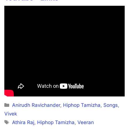
Sandakkaran…
Karuppusami Petha Peran…
Wondarkkaran…
Thunderkkaran…
Maaska Potta Minnal Veeran…
Kovakkaran…
Sandakkaran…
Karuppusami Petha Peran…
Categories
Anirudh Ravichander
,
Hiphop Tamizha
,
Songs
,
Vivek
Tags
Athira Raj
,
Hiphop Tamizha
,
Veeran
Wondarkkaran…