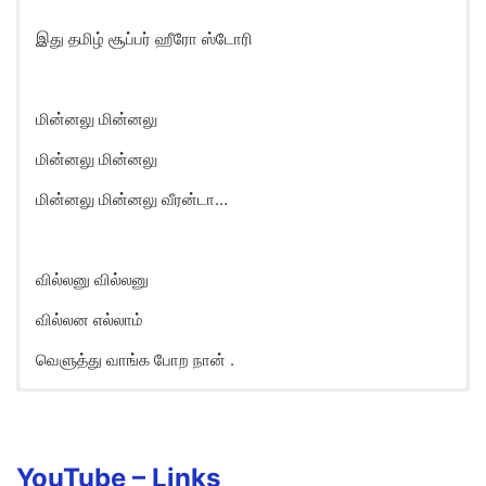
இது தமிழ் சூப்பர் ஹீரோ ஸ்டோரி
மின்னலு மின்னலு
மின்னலு மின்னலு
மின்னலு மின்னலு வீரன்டா…
வில்லனு வில்லனு
வில்லன எல்லாம்
வெளுத்து வாங்க போற நான் .
Thunderkaaran Song Lyrics in
English
Kovakkaran…
YouTube –
Links