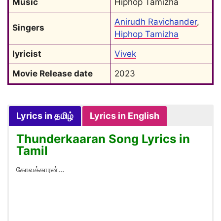
Music
Hiphop Tamizha
Anirudh Ravichander
, 
Singers
Hiphop Tamizha
lyricist
Vivek
Movie Release date
2023
Lyrics in தமிழ்
Lyrics in English
Thunderkaaran Song Lyrics in
Tamil
கோவக்காரன்…