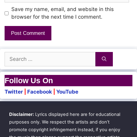
Minnalu Minnalu
Save my name, email, and website in this
Minnalu Minnalu Veerandda…
browser for the next time I comment.
Villannu Villannu
Villana Ellam
Search
Veluthu Vanga Poraa Naan
for:
Follow Us On
Neerum Nerupum Ivan Daaee
Twitter
|
Facebook
|
YouTube
Ivan Daaee… Ivan Daaee…
Disclaimer:
Lyrics displayed here are for educational
Harshla Sutthum Cowboy…
purposes only. We respect the artists and don’t
Cowboy… Cowboy…
promote copyright infringement instead, if you enjoy