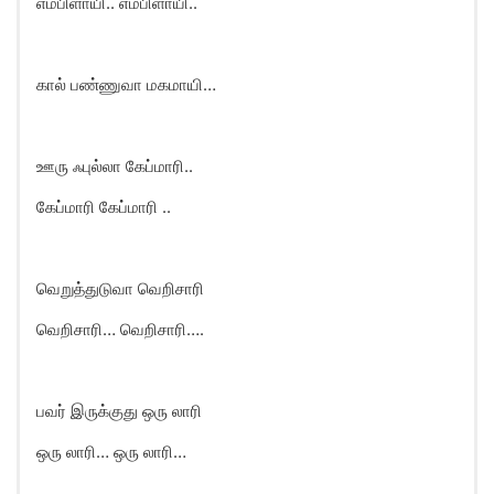
எம்பிளாயி.. எம்பிளாயி..
கால் பண்ணுவா மகமாயி…
ஊரு ஃபுல்லா கேப்மாரி..
கேப்மாரி கேப்மாரி ..
வெறுத்துடுவா வெறிசாரி
வெறிசாரி… வெறிசாரி….
பவர் இருக்குது ஒரு லாரி
ஒரு லாரி… ஒரு லாரி…