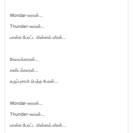
Wondar-காரன்…
Thunder-காரன்…
மாஸ்க போட்ட மின்னல் வீரன்…
கோவக்காரன்…
சண்டக்காரன்…
கருப்புசாமி பெத்த பேரன்…
Wondar-காரன்…
Thunder-காரன்…
மாஸ்க போட்ட மின்னல் வீரன்…