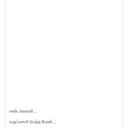
சண்டக்காரன்…
கருப்புசாமி பெத்த பேரன்…