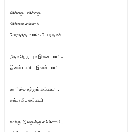
வில்லனு, வில்லனு
வில்லன எல்லாம்
வெளுத்து வாங்க போற நான்
நீரும் நெருப்பும் இவன் டாயி…
இவன் டாயி… இவன் டாயி
ஹார்ஸ்ல சுத்தும் கவ்பாயி…
கவ்பாயி.. கவ்பாயி..
காத்து இவனுக்கு எம்பிளாயி..