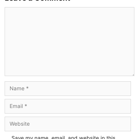
Muthathilae vallal ivan
Comment
Anbae alli kolla vaa
Angam engum pudhaiyal
Kollai kollum neram
Satham podum valaiyal
Piriyaadhae enai endru
Name
Valaiyalgal vaadhaadudho
Email
Unnai kaana thudithen
Website
Indru thaanae jenmam eduthen
Save my name, email, and website in this