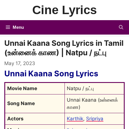
Skip
Cine Lyrics
to
content
Menu
Unnai Kaana Song Lyrics in Tamil
(உன்னைக் காண) | Natpu / நட்பு
May 17, 2023
Unnai Kaana Song Lyrics
Movie Name
Natpu / நட்பு
Unnai Kaana (உன்னைக் 
Song Name
காண)
Actors
Karthik
, 
Sripriya