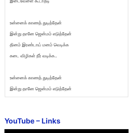
இடைவேளை கூடாதடி
உன்னைக் காணத் துடித்தேன்
இன்று தானே ஜென்மம் எடுத்தேன்
தினம் இரண்டாய் மனம் வெடிக்க
கடை விழிகள் நீர் வடிக்க..
உன்னைக் காணத் துடித்தேன்
இன்று தானே ஜென்மம் எடுத்தேன்
Unnai Kaana Song Lyrics in
English
Unnai kaana thudithen
YouTube –
Links
Indru thaanae jenmam eduthen