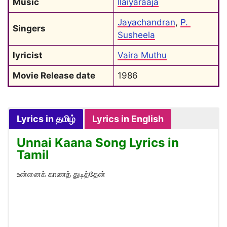
Music
Ilaiyaraaja
Jayachandran
, 
P. 
Singers
Susheela
lyricist
Vaira Muthu
Movie Release date
1986
Lyrics in தமிழ்
Lyrics in English
Unnai Kaana Song Lyrics in
Tamil
உன்னைக் காணத் துடித்தேன்