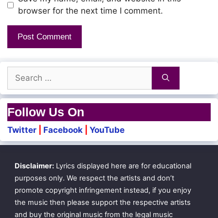
Nammai kandu naanam kondu
browser for the next time I comment.
Vin meengalum kan moodum
Vetkam enum baaram kondu
Penmai indru thindaadum
Search
for:
Rojaa mottu poovaanadhu
Follow Us On
Ippodhu thaan aalaanadhu
Twitter
|
Facebook
|
YouTube
Dhegam engum eeram
Thaenae konjam thirumbu
Disclaimer:
Lyrics displayed here are for educational
purposes only. We respect the artists and don’t
Kozhi koovum neram
promote copyright infringement instead, if you enjoy
the music then please support the respective artists
Podhum podhum kurumbu
and buy the original music from the legal music