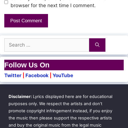
Sandhosa saral veesudhae
browser for the next time I comment.
Kaadhalin saalaiyil naatkal pogudhae!
Nee podhum arugilae
Search
Mazhalai pol aaven nodiyilae!
for:
Un thozhil saayum neramae!
Follow Us On
En bharam yaavum theerumae!
Twitter
|
Facebook
|
YouTube
Vida mazhai adhil kudai
Un paarvai podhumae!
Disclaimer:
Lyrics displayed here are for educational
purposes only. We respect the artists and don’t
Konjam neram nee illaamal ponaalum
promote copyright infringement instead, if you enjoy
the music then please support the respective artists
Nenjam thalladi kannadi thoolaagum
and buy the original music from the legal music