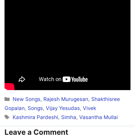
Aagayam namadhu kai dhooram
Paravai polae naamum maaralaam
Unnodu vandhaalae
Ulagam veru vannam
Unjalaadum nenjam thaana!
Kannalum sollalum
Pesi theertha pinnum
Pesathondrum innum thaana!
Categories
New Songs
,
Rajesh Murugesan
,
Shakthisree
Gopalan
,
Songs
,
Vijay Yesudas
,
Vivek
Tags
Kashmira Pardeshi
,
Simha
,
Vasantha Mullai
Konjam neram nee illaamal ponaalum
Nenjam thalladi kannadi thoolaagum
Leave a Comment