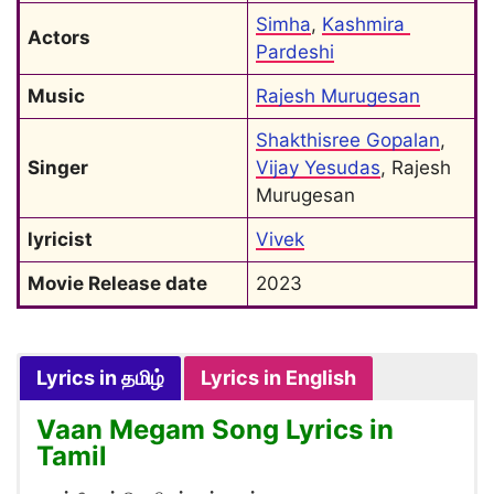
Simha
, 
Kashmira 
Actors
Pardeshi
Music
Rajesh Murugesan
Shakthisree Gopalan
, 
Singer
Vijay Yesudas
, Rajesh 
Murugesan
lyricist
Vivek
Movie Release date
2023
Lyrics in தமிழ்
Lyrics in English
Vaan Megam Song Lyrics in
Tamil