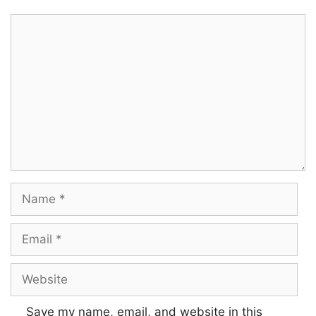
Endhan kaathoram vendum un swasam
Comment
Kannae unnaalae kandenae sandhosham
Konjam neram nee illaamal ponaalum
Nenjam thalladi kannadi thoolaagum
Endhan kaathoram vendum un swasam
Engae vaaznthaalum neethanae en dhesamae!
Name
Hoo… ooo…
Email
Ooraayiram vaanavil
Website
Asaivin thaalattilae thoongudhae!
Ulagamae vaasamaagudhae
Save my name, email, and website in this