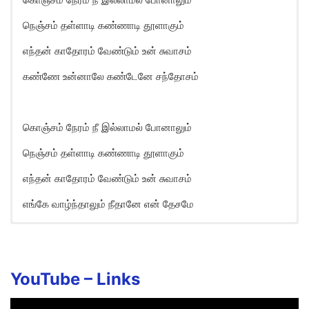
நெஞ்சம் தள்ளாடி கண்ணாடி தூளாகும்
எந்தன் காதோரம் வேண்டும் உன் சுவாசம்
கண்ணே உன்னாலே கண்டேனே சந்தோசம்
கொஞ்சம் நேரம் நீ இல்லாமல் போனாலும்
நெஞ்சம் தள்ளாடி கண்ணாடி தூளாகும்
எந்தன் காதோரம் வேண்டும் உன் சுவாசம்
எங்கே வாழ்ந்தாலும் நீதானே என் தேசமே
Vaan Megam Song Lyrics in
English
Vaan megam pozhiyum kaarkaalam
YouTube –
Links
Payanam neeyum naanum pogalaam