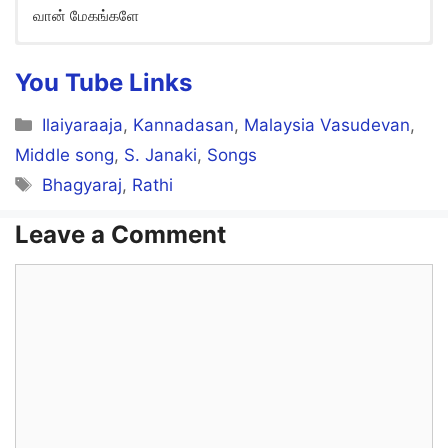
வான் மேகங்களே
Ilamai Enum Poongaatru Song
Lyrics in English
You Tube Links
Vaan megangalae
Categories
Ilaiyaraaja
,
Kannadasan
,
Malaysia Vasudevan
,
Vaazhthugal paadungal
Middle song
,
S. Janaki
,
Songs
Tags
Bhagyaraj
,
Rathi
Naan indru kandu konden Raamanai
Vaan megangalae
Leave a Comment
Comment
Vaan megangalae
Vaazhthugal paadungal
Naan indru kandu konden Seethaiyai
Vaan megangalae