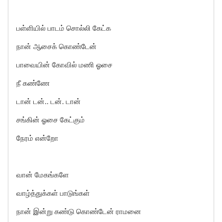
பள்ளியில் பாடம் சொல்லி கேட்க
நான் ஆசைக் கொண்டேன்
பாவையின் கோவில் மணி ஓசை
நீ கண்ணே
டான் டன்.. டன். டான்
சங்கின் ஓசை கேட்கும்
நேரம் என்றோ
வான் மேகங்களே
வாழ்த்துக்கள் பாடுங்கள்
நான் இன்று கண்டு கொண்டேன் ராமனை