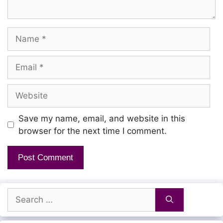
Paalilae pazham vizhundhu
Name
Thaenilae nanainthathammaa
Paalilae pazham vizhundhu
Email
Thaenilae nanainthathammaa
Website
Poovilae maalai katti
Save my name, email, and website in this
Sooduven kannaa
browser for the next time I comment.
Koo Kukkukkoo..
Kuyil paadi vaazhthum
Neram kanden
Search
for:
Vaan megangalae