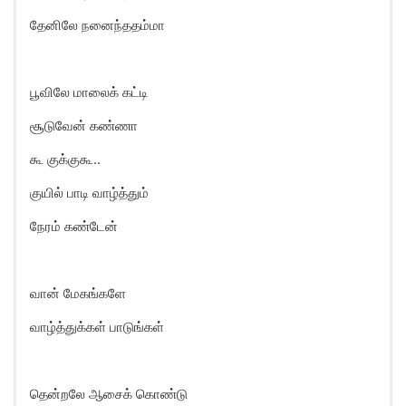
தேனிலே நனைந்ததம்மா
பூவிலே மாலைக் கட்டி
சூடுவேன் கண்ணா
கூ குக்குகூ..
குயில் பாடி வாழ்த்தும்
நேரம் கண்டேன்
வான் மேகங்களே
வாழ்த்துக்கள் பாடுங்கள்
தென்றலே ஆசைக் கொண்டு