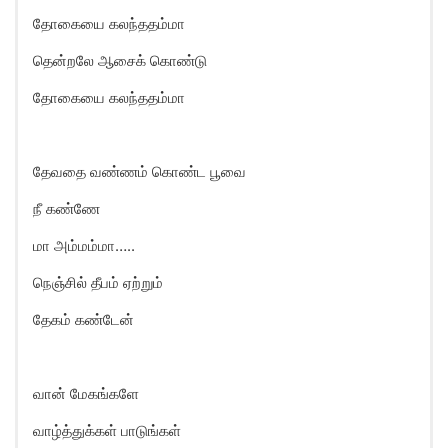
தோகையை கலந்ததம்மா
தென்றலே ஆசைக் கொண்டு
தோகையை கலந்ததம்மா
தேவதை வண்ணம் கொண்ட பூவை
நீ கண்ணே
மா அம்மம்மா…..
நெஞ்சில் தீபம் ஏற்றும்
தேகம் கண்டேன்
வான் மேகங்களே
வாழ்த்துக்கள் பாடுங்கள்