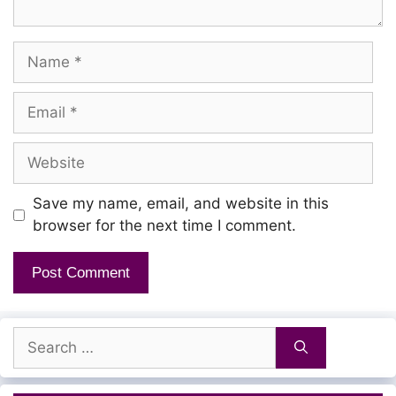
Ennai mattum vittu vittu
Name
Boomi ingu suththudhu enna
Kangal rendai katti vittu
Email
Kaana sollum kaatchi enna
Website
Kadal alai modha
Save my name, email, and website in this
browser for the next time I comment.
Nigazhnthathu kedaiyadhu
Kanavu alai pola
Ooyadhu ohoo!
Search
for:
Thunivugal pola
Viral thodum nilamagha