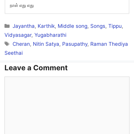
நாள் எது எது
Vanathai Vittu Vittu Lyrics in
English
Categories
Jayantha
,
Karthik
,
Middle song
,
Songs
,
Tippu
,
Vidyasagar
,
Yugabharathi
Vaanathai vittu vittu
Tags
Cheran
,
Nitin Satya
,
Pasupathy
,
Raman Thediya
Megangal povathenna
Seethai
Vaasathai vittu vittu
Leave a Comment
Poovellaam poothathenna
Comment
Paadhathai vittu vittu
Payangal neelvathenna
Thaagathai vittu vittu
Thanneerin thevai enna