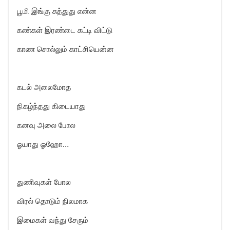
பூமி இங்கு சுத்துது என்ன
கண்கள் இரண்டை கட்டி விட்டு
காண சொல்லும் காட்சியென்ன
கடல் அலைமோத
நிகழ்ந்தது கிடையாது
கனவு அலை போல
ஓயாது ஓஹோ…
துணிவுகள் போல
விரல் தொடும் நிலமாக
இமைகள் வந்து சேரும்