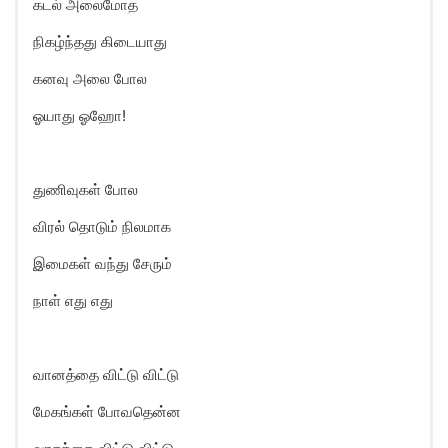
கடல் அலைமோத
நிகழ்ந்தது கிடையாது
கனவு அலை போல
ஓயாது ஓஹோ!
துணிவுகள் போல
விரல் தொடும் நிலமாக
இமைகள் வந்து சேரும்
நாள் எது எது
வானத்தை விட்டு விட்டு
மேகங்கள் போவதென்ன