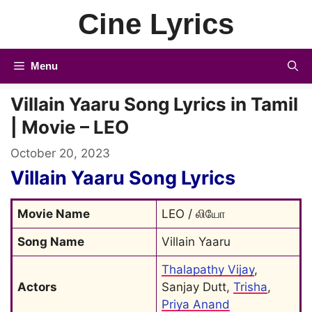
Skip
Cine Lyrics
to
content
Menu
Villain Yaaru Song Lyrics in Tamil
| Movie – LEO
October 20, 2023
Villain Yaaru Song Lyrics
Movie Name
LEO / லியோ
Song Name
Villain Yaaru
Thalapathy Vijay
, 
Actors
Sanjay Dutt, 
Trisha
, 
Priya Anand