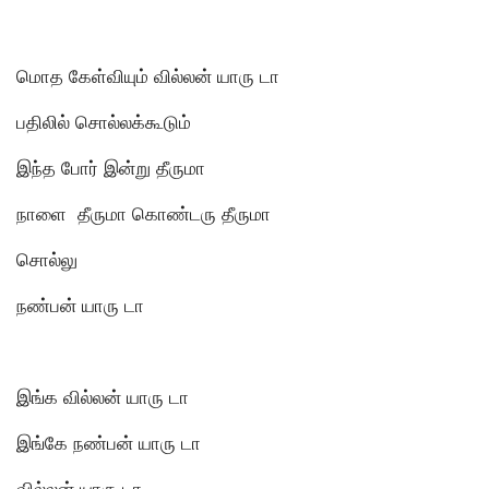
மொத கேள்வியும் வில்லன் யாரு டா
பதிலில் சொல்லக்கூடும்
இந்த போர் இன்று தீருமா
நாளை தீருமா கொண்டரு தீருமா
சொல்லு
நண்பன் யாரு டா
இங்க வில்லன் யாரு டா
இங்கே நண்பன் யாரு டா
வில்லன் யாரு டா