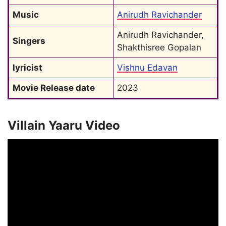
Music
Anirudh Ravichander
Anirudh Ravichander, 
Singers
Shakthisree Gopalan
lyricist
Vishnu Edavan
Movie Release date
2023
Villain Yaaru Video