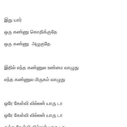
இது யார்
ஒரு கண்ணு கொதிக்குதே
ஒரு கண்ணு அழுகுதே
இதில் எந்த கண்ணுல உண்மை வாழுது
எந்த கண்ணுல மிருகம் வாழுது
ஒரே கேள்வி வில்லன் யாரு டா
ஒரே கேள்வி வில்லன் யாரு டா
ஒத்த கேள்வி வில்லன் யாரு டா