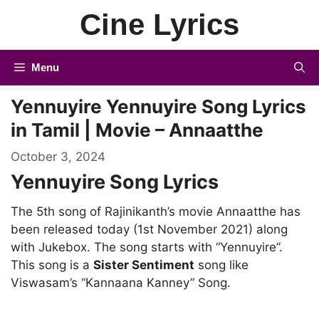
Skip
Cine Lyrics
to
content
Menu
Yennuyire Yennuyire Song Lyrics
in Tamil | Movie – Annaatthe
October 3, 2024
Yennuyire Song Lyrics
The 5th song of Rajinikanth’s movie Annaatthe has
been released today (1st November 2021) along
with Jukebox. The song starts with “Yennuyire”.
This song is a
Sister Sentiment
song like
Viswasam’s “Kannaana Kanney” Song.