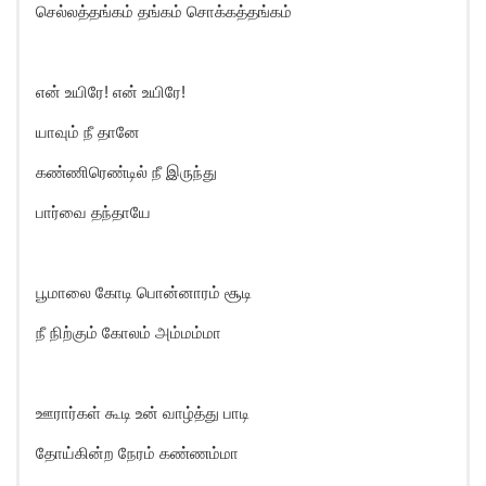
செல்லத்தங்கம் தங்கம் சொக்கத்தங்கம்
என் உயிரே! என் உயிரே!
யாவும் நீ தானே
கண்ணிரெண்டில் நீ இருந்து
பார்வை தந்தாயே
பூமாலை கோடி பொன்னாரம் சூடி
நீ நிற்கும் கோலம் அம்மம்மா
ஊரார்கள் கூடி உன் வாழ்த்து பாடி
தோய்கின்ற நேரம் கண்ணம்மா