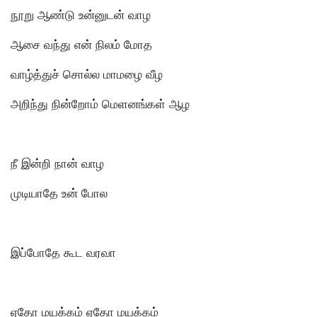
நூறு ஆண்டு உன்னுடன் வாழ
ஆசை வந்து என் நிலம் மோத
வாழ்த்துச் சொல்ல மாமழை வீழ
அறிந்து நின்றோம் மெளனங்கள் ஆழ
நீ இன்றி நான் வாழ
முடியாதே உன் போல
இப்போதே கூட வரவா
ஏதோ மயக்கம் ஏதோ மயக்கம்