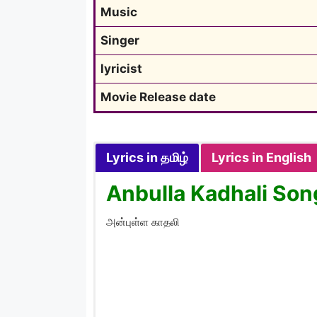
Music
Singer
lyricist
Movie Release date
Lyrics in தமிழ்
Lyrics in English
Anbulla Kadhali Song
அன்புள்ள காதலி