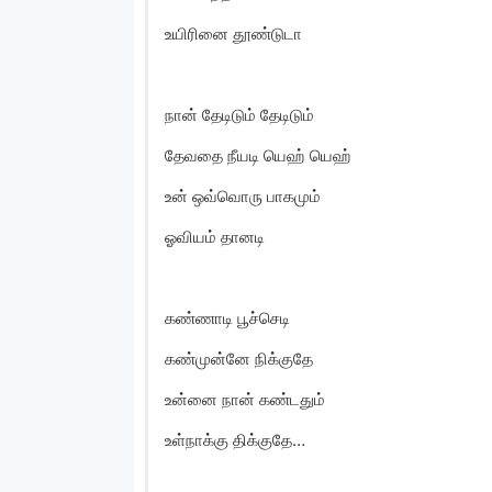
உயிரினை தூண்டுடா
நான் தேடிடும் தேடிடும்
தேவதை நீயடி யெஹ் யெஹ்
உன் ஒவ்வொரு பாகமும்
ஓவியம் தானடி
கண்ணாடி பூச்செடி
கண்முன்னே நிக்குதே
உன்னை நான் கண்டதும்
உள்நாக்கு திக்குதே…