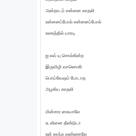
அன்றாடம் என்னை காதலி
உன்னைப்போல் என்னைப்போல்
உலகத்தில் யாரடி
ஐ லவ் யு சொல்கின்ற
இருவிழி வானொலி
பொய்வேஷம் போடாத
அழகிய காதலி
மின்சார கையாலே
உடலினை தீண்டுடா
உன் காந்த கண்ணாலே