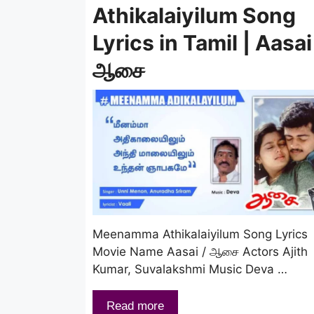
Athikalaiyilum Song
Lyrics in Tamil | Aasai
ஆசை
Meenamma Athikalaiyilum Song Lyrics
Movie Name Aasai / ஆசை Actors Ajith
Kumar, Suvalakshmi Music Deva …
Read more