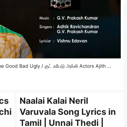
ood Bad Ugly / குட் ஃபேடு அக்லி Actors Ajith …
cs
Naalai Kalai Neril
chi
Varuvala Song Lyrics in
Tamil | Unnai Thedi |