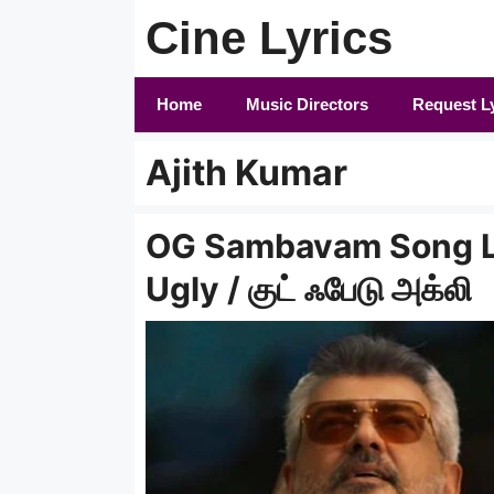
Skip
Cine Lyrics
to
content
Home
Music Directors
Request L
Ajith Kumar
OG Sambavam Song Lyr
Ugly / குட் ஃபேடு அக்லி