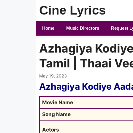
Skip
Cine Lyrics
to
content
Home
Music Directors
Request L
Azhagiya Kodiye
Tamil | Thaai Ve
May 19, 2023
Azhagiya Kodiye Aada
Movie Name
Song Name
Actors