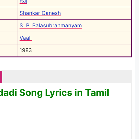
Raj
Shankar Ganesh
S. P. Balasubrahmanyam
Vaali
1983
adi Song Lyrics in Tamil