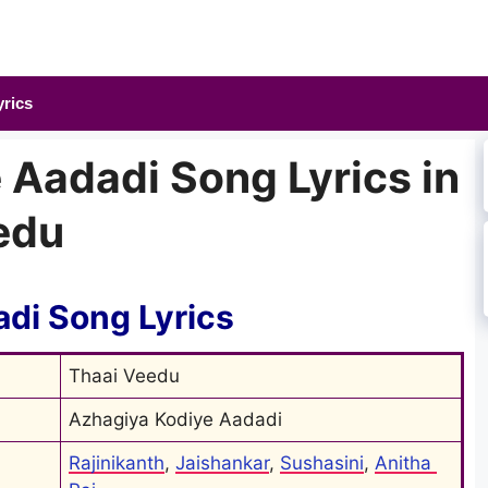
yrics
 Aadadi Song Lyrics in
edu
di Song Lyrics
Thaai Veedu
Azhagiya Kodiye Aadadi
Rajinikanth
, 
Jaishankar
, 
Sushasini
, 
Anitha 