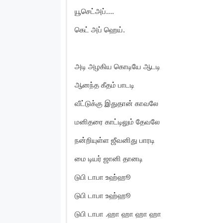
யூசெட்அப்….
கெட் அப் ஹெய்.
அடி அழகிய கொடியே ஆடடி
ஆனந்த கீதம் பாடடி
வீட்டுக்கு இதுதான் காவலே
மனிதரை காட்டிலும் தேவலே
நன்றியுள்ள ஜீவனிது பாரடி
மை டியர் ஜானி தானடி
டுபி டாபா உஹ்ஹூ
டுபி டாபா உஹ்ஹூ
டுபி டாபா .ஹா ஹா ஹா ஹா