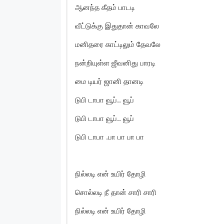
ஆனந்த கீதம் பாடடி
வீட்டுக்கு இதுதான் காவலே
மனிதரை காட்டிலும் தேவலே
நன்றியுள்ள ஜீவனிது பாரடி
மை டியர் ஜானி தானடி
டுபி டாபா வூப்.. வூப்
டுபி டாபா வூப்.. வூப்
டுபி டாபா .பா பா பா பா
நில்லடி என் உயிர் தோழி
சொல்லடி நீ தான் சாரி சாரி
நில்லடி என் உயிர் தோழி