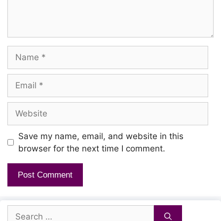
Kettu pona pinnaalae koshangal
Oottukkaaga ennenna jaalangal
Oodum neeril pottaargal kolangal
Name
Vannangal suvar engum vannangal
Email
Chinnangal avamaana chinnangal
Website
Ipothu vaadhaadu eppothum poraadu
Paattu paadi panjam theeraathu
Save my name, email, and website in this
browser for the next time I comment.
Bhoomi enna bhoomi idhu yaezhai bhoomi
Saami enna saami adhu kozhai saami
Search