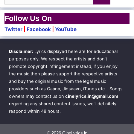
for:
Kattupaadu endrellam kooruvaan
Kaasukkaaga mathamellam maaruvaan
Follow Us On
Katchikkaaga veeran pola pesuvaan
Twitter
|
Facebook
|
YouTube
Kaasai vaangi kondaalo yaeshuvaan
Disclaimer:
Lyrics displayed here are for educational
Pitchaithaan ellaamae pitchaithaan
purposes only. We respect the artists and don’t
promote copyright infringement instead, if you enjoy
Kotchaithaan nigalkaalam kotchaithaan
the music then please support the respective artists
Yuththangal illaamal raththangal sinthaamal
and buy the original music from the legal music
providers such as Gaana, Jiosaavn, iTunes etc… Songs
Yaezhai vaazha yogam illaiyo
owners may contact us on
cinelyrics.in@gmail.com
regarding any shared content issues, we’ll definitely
respond within 48 hours.
Bhoomi enna bhoomi idhu yaezhai bhoomi
Saami enna saami adhu kozhai saami
© 2026 CineLyrics.in