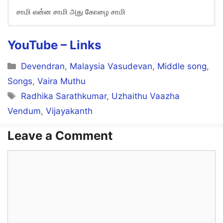
சாமி என்ன சாமி அது கோழை சாமி
Bhoomi Yenna Bhoomi Song
Lyrics in English
YouTube –
Links
Bhoomi enna bhoomi idhu yaezhai bhoomi
Categories
Devendran
,
Malaysia Vasudevan
,
Middle song
,
Saami enna saami adhu kozhai saami
Songs
,
Vaira Muthu
Tags
Radhika Sarathkumar
,
Uzhaithu Vaazha
Thunbangal kandaal kanmoodi kondaal
Vendum
,
Vijayakanth
Koyilgalum ingae thevaiyaa
Leave a Comment
Bhoomi enna bhoomi idhu yaezhai bhoomi
Comment
Saami enna saami adhu kozhai saami
Thuttukkaaga ennenna vashangal