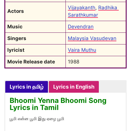
Vijayakanth
, 
Radhika 
Actors
Sarathkumar
Music
Devendran
Singers
Malaysia Vasudevan
lyricist
Vaira Muthu
Movie Release date
1988
Lyrics in தமிழ்
Lyrics in English
Bhoomi Yenna Bhoomi Song
Lyrics in Tamil
பூமி என்ன பூமி இது ஏழை பூமி