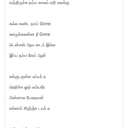
வந்திருச்சு நம்ம காலம் ஏறி கலக்கு
கல்ல கண்ட நாய் Gone
உழைக்கலன்ன நீ Gone
டென்சன் ஆவ டைம் இல்ல
இப்ப நம்ம கேம் ஆன்
உள்ளு குள்ள ஃப்யர் ஏ
தெரிச்ச ஓடு ஃபியரே
பின்னால பேசுறவன்
எல்லாம் கிழிஞ்ச டயர் ஏ