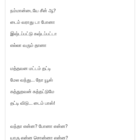
நம்மான்டையே சீன் ஆ?
டைம் வராது டா போனா
இஷ்டப்பட்டு கஷ்டப்பட்டா
எல்லா வரும் தானா
மத்தவன மட்டம் தட்டி
மேல வந்து… நோ யூஸ்
கத்துறவன் கத்தட்டுமே
தட்டி விடு… டைம் பாஸ்!
வந்தா என்ன? போனா என்ன?
யாரு என்ன சொன்னா என்ன?