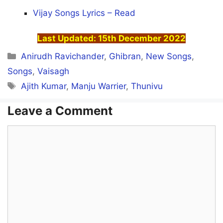
Vijay Songs Lyrics – Read
Thatti Vutta ThaaruMaaru
Atti Ulla Yaaru Paar
Last Updated: 15th December 2022
Categories
Anirudh Ravichander
,
Ghibran
,
New Songs
,
Songs
,
Vaisagh
Thatti Vutta ThaaruMaaru
Tags
Ajith Kumar
,
Manju Warrier
,
Thunivu
Atti Ulla Yaaru Paar
Leave a Comment
Thatti Vutta ThaaruMaaru
Atti Ulla Yaaru Paar
Comment
Irupadhu Oru Life
Adichukka CHEERS!
Ponadhu Ella Pogatum Da
Theavailla TEARS!