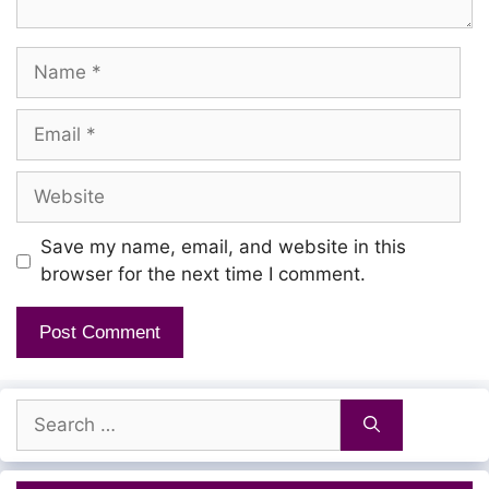
Name
Pudichadhu Seiuradhu
Ennaikume MASS!
Email
Dhenam Dhenam Mukkiyam Pa
Website
Nama Inner PEACE!
Save my name, email, and website in this
browser for the next time I comment.
Ennaikume Padachaven
Thonai Namakku
Manasula Porada Thunivu Irukku
Search
for:
Suthi Paaru Santhosam Dha
Kotti Kedakku