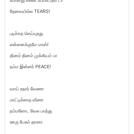
போனது எல்லா போகட்டும் டா
தேவையில்ல TEARS!
புடிச்சத செய்யுறது
என்னைக்குமே மாஸ்!
தினம் தினம் முக்கியம் பா
நம்ம இன்னர் PEACE!
வாய் உதார் வேணா
மாட்டிக்காத வீணா
நம்மளோட வேல பாத்து
ஊரு பேசும் தானா