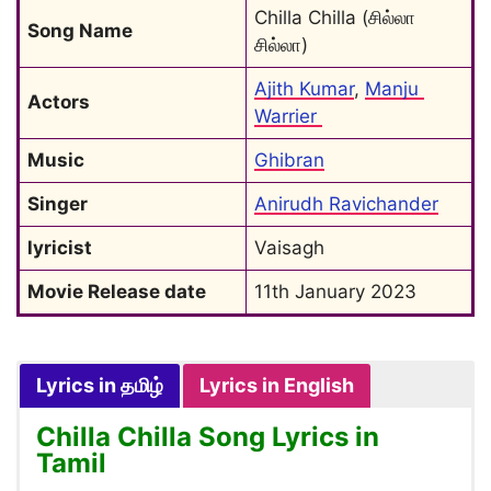
Chilla Chilla (சில்லா 
Song Name
சில்லா)
Ajith Kumar
, 
Manju 
Actors
Warrier 
Music
Ghibran
Singer
Anirudh Ravichander
lyricist
Vaisagh
Movie Release date
11th January 2023
Lyrics in தமிழ்
Lyrics in English
Chilla Chilla Song Lyrics in
Tamil