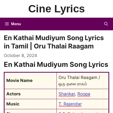
Skip
Cine Lyrics
to
content
Menu
En Kathai Mudiyum Song Lyrics
in Tamil | Oru Thalai Raagam
October 8, 2024
En Kathai Mudiyum Song Lyrics
Oru Thalai Raagam / 
Movie Name
ஒரு தலை ராகம்
Actors
Shankar
, 
Roopa
Music
T. Rajendar