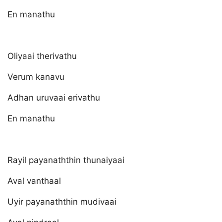
En manathu
Oliyaai therivathu
Verum kanavu
Adhan uruvaai erivathu
En manathu
Rayil payanaththin thunaiyaai
Aval vanthaal
Uyir payanaththin mudivaai