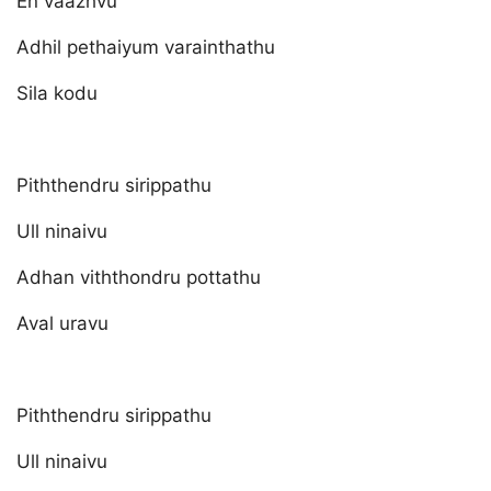
En vaazhvu
Adhil pethaiyum varainthathu
Sila kodu
Piththendru sirippathu
Ull ninaivu
Adhan viththondru pottathu
Aval uravu
Piththendru sirippathu
Ull ninaivu