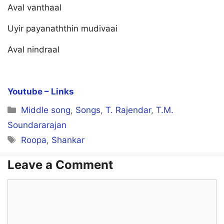
Aval vanthaal
Uyir payanaththin mudivaai
Aval nindraal
Youtube – Links
Categories
Middle song
,
Songs
,
T. Rajendar
,
T.M.
Soundararajan
Tags
Roopa
,
Shankar
Leave a Comment
Comment