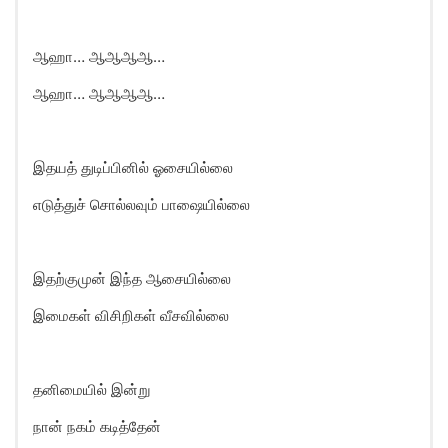
ஆஹா… ஆஆஆஆ…
ஆஹா… ஆஆஆஆ…
இதயத் துடிப்பினில் ஓசையில்லை
எடுத்துச் சொல்லவும் பாஷையில்லை
இதற்குமுன் இந்த ஆசையில்லை
இமைகள் விசிறிகள் வீசவில்லை
தனிமையில் இன்று
நான் நகம் கடித்தேன்