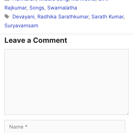
Kaadhala! kaadhala!
Rajkumar
,
Songs
,
Swarnalatha
Tags
Devayani
,
Radhika Sarathkumar
,
Sarath Kumar
,
Kaadhalin saarala…
Suryavamsam
Leave a Comment
Aahaaa… Aaaaaaa…
Ahaaaa… Aaaaaaa…
Comment
Idhaya thudipinil oosai illai
Eduthu sollavum bhasaiyillai
Idharkku munn indha aasai illai
Imaighal visirigal veesa villai
Name