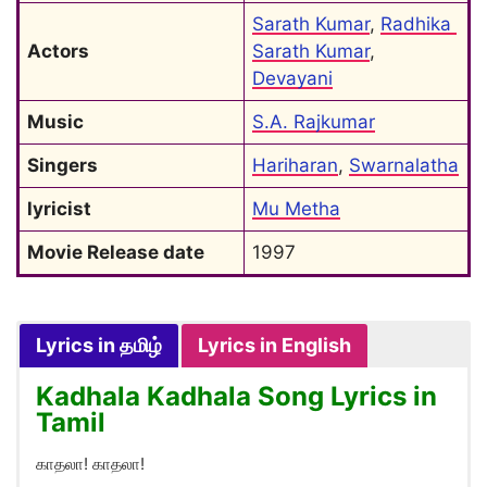
Sarath Kumar
, 
Radhika 
Actors
Sarath Kumar
, 
Devayani
Music
S.A. Rajkumar
Singers
Hariharan
, 
Swarnalatha
lyricist
Mu Metha
Movie Release date
1997
Lyrics in தமிழ்
Lyrics in English
Kadhala Kadhala Song Lyrics in
Tamil
காதலா! காதலா!