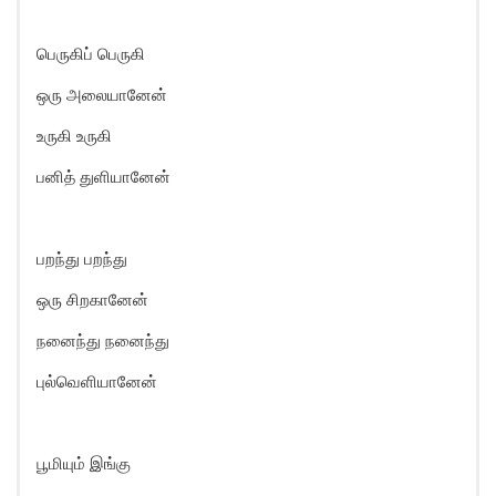
பெருகிப் பெருகி
ஒரு அலையானேன்
உருகி உருகி
பனித் துளியானேன்
பறந்து பறந்து
ஒரு சிறகானேன்
நனைந்து நனைந்து
புல்வெளியானேன்
பூமியும் இங்கு