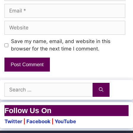
Thanimayil indru naan
Email
Nagham kadithen
Website
Adikkadi ennai
Naan dhinam rasithen
Save my name, email, and website in this
browser for the next time I comment.
Kanavinil unnai
Naan padam pidithen
Thalaianai odu Naan adam pidithen
Search
for:
Enn intha maatramoo?
Follow Us On
Twitter
|
Facebook
|
YouTube
Kaadhala! kaadhala!