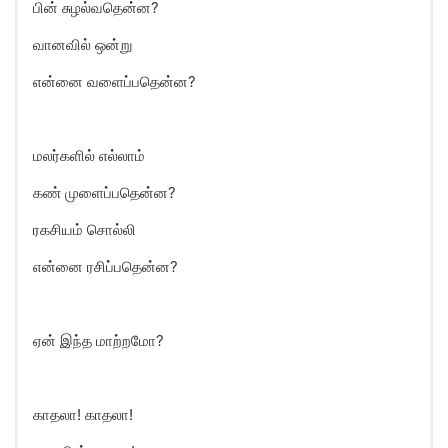
பின் சுழல்வதென்ன?
வானவில் ஒன்று
என்னை வளைப்பதென்ன?
மலர்களில் எல்லாம்
கண் முளைப்பதென்ன?
ரகசியம் சொல்லி
என்னை ரசிப்பதென்ன?
ஏன் இந்த மாற்றமோ?
காதலா! காதலா!