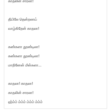
காதலின் சாரலா!
தீயிலே தென்றலாய்
வாழ்கிறேன் காதலா!
கண்களா தூண்டிலா!
கண்களா தூண்டிலா!
மாறினேன் மீன்களா…
காதலா! காதலா!
காதலின் சாரலா!
ஹ்ம்ம் ம்ம்ம் ம்ம்ம் ம்ம்ம்