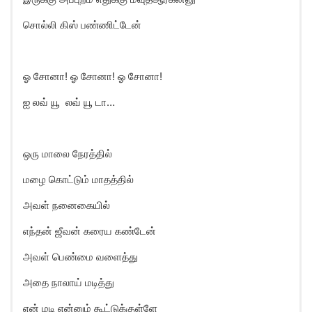
சொல்லி கிஸ் பண்ணிட்டேன்
ஓ சோனா! ஓ சோனா! ஓ சோனா!
ஐ லவ் யூ லவ் யூ டா…
ஒரு மாலை நேரத்தில்
மழை கொட்டும் மாதத்தில்
அவள் நனைகையில்
எந்தன் ஜீவன் கரைய கண்டேன்
அவள் பெண்மை வளைத்து
அதை நாலாய் மடித்து
என் மடி என்னும் கூட்டுக்குள்ளே