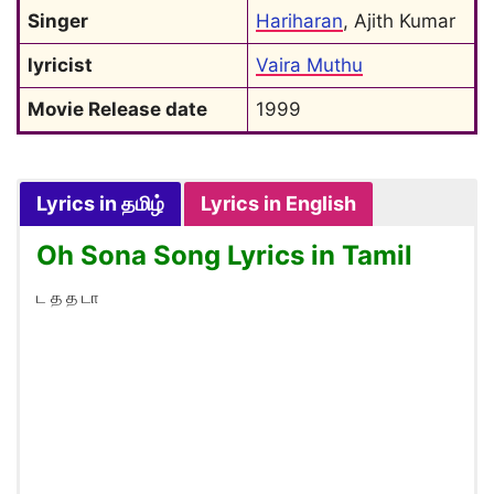
Singer
Hariharan
, Ajith Kumar
lyricist
Vaira Muthu
Movie Release date
1999
Lyrics in தமிழ்
Lyrics in English
Oh Sona Song Lyrics in Tamil
ட த த டா