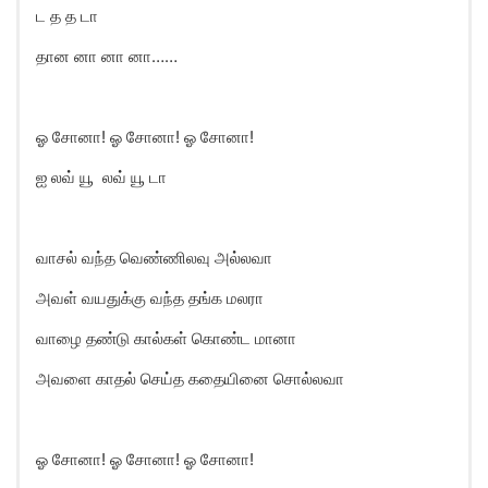
ட த த டா
தான னா னா னா……
ஓ சோனா! ஓ சோனா! ஓ சோனா!
ஐ லவ் யூ லவ் யூ டா
வாசல் வந்த வெண்ணிலவு அல்லவா
அவள் வயதுக்கு வந்த தங்க மலரா
வாழை தண்டு கால்கள் கொண்ட மானா
அவளை காதல் செய்த கதையினை சொல்லவா
ஓ சோனா! ஓ சோனா! ஓ சோனா!