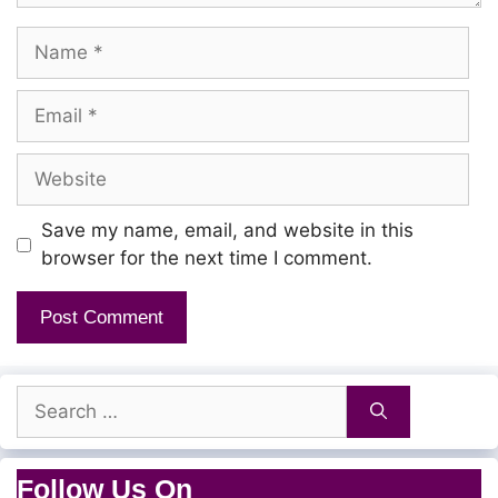
Name
Oru naal ava mouthorgan
Play pannitu iruntha
Email
Enna parthu play panna
Website
Teriyuma ketta
Naan theriyum nen
Save my name, email, and website in this
browser for the next time I comment.
Yei niruthu
Yen theriyum sonna
Theriyadhu solla
Search
Vendiyathu thaanae
for:
Follow Us On
Yen theriyum ratha