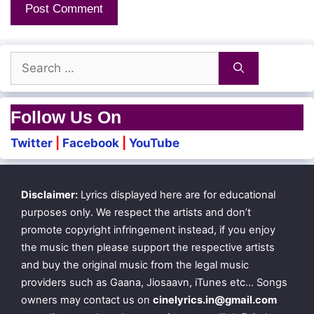
Kannaadi paarkayila
Search
Angha munnaadi unn mugandhaan
for:
Kannae nee pogayila
Follow Us On
Konjum kolusaagha en manandhaan
Twitter
|
Facebook
|
YouTube
Nezhalukkum neththi surungaama
Disclaimer:
Lyrics displayed here are for educational
Oru kudaiyaaga maaratumaa
purposes only. We respect the artists and don’t
promote copyright infringement instead, if you enjoy
Malamel velakkaa yethiveppen
the music then please support the respective artists
Unna padampol manasil maattiveppen
and buy the original music from the legal music
providers such as Gaana, Jiosaavn, iTunes etc… Songs
owners may contact us on
cinelyrics.in@gmail.com
Rosappoo chinna rosaappoo