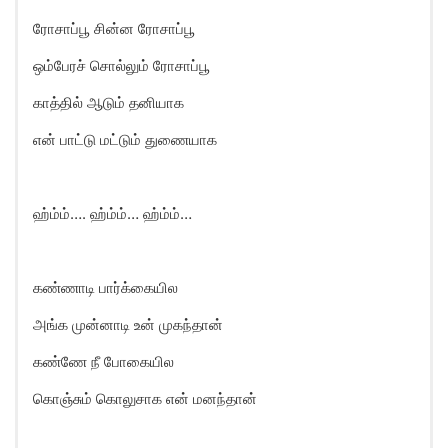
ரோசாப்பூ சின்ன ரோசாப்பூ
ஒம்பேரச் சொல்லும் ரோசாப்பூ
காத்தில் ஆடும் தனியாக
என் பாட்டு மட்டும் துணையாக
ஹ்ம்ம்…. ஹ்ம்ம்… ஹ்ம்ம்…
கண்ணாடி பார்க்கையில
அங்க முன்னாடி உன் முகந்தான்
கண்ணே நீ போகையில
கொஞ்சும் கொலுசாக என் மனந்தான்