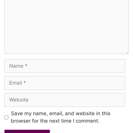
Onna koluvechi kondaadinen
Mazha penjaa thaanae manvaasam
Onna nenachaalae poovaasandhaan
Paadha mela poothiruppen
Kaiyil regha pola serndhiruppen
Name
Rosappoo chinna rosaappoo
Email
Ummpera sollum rosaappoo
Website
Kaathil aadum thaniyaaga
en paattu mattum thunaiyaaga
Save my name, email, and website in this
browser for the next time I comment.
Hmmm… hmmmm… hmmm…