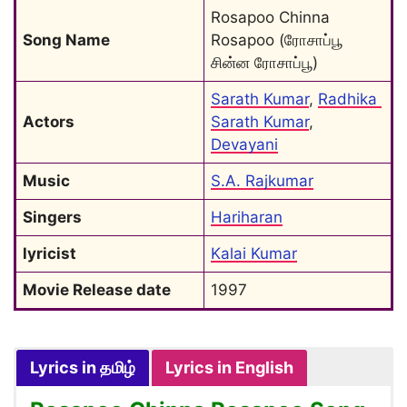
Rosapoo Chinna 
Song Name
Rosapoo (ரோசாப்பூ 
சின்ன ரோசாப்பூ)
Sarath Kumar
, 
Radhika 
Actors
Sarath Kumar
, 
Devayani
Music
S.A. Rajkumar
Singers
Hariharan
lyricist
Kalai Kumar
Movie Release date
1997
Lyrics in தமிழ்
Lyrics in English