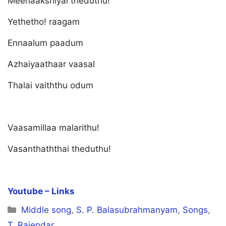
Meenaakshiyai theduthu!
Yethetho! raagam
Ennaalum paadum
Azhaiyaathaar vaasal
Thalai vaiththu odum
Vaasamillaa malarithu!
Vasanthaththai theduthu!
Youtube – Links
Categories
Middle song
,
S. P. Balasubrahmanyam
,
Songs
,
T. Rajendar