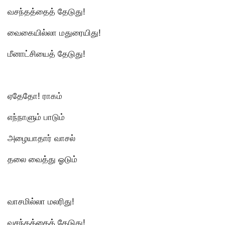
வசந்தத்தைத் தேடுது!
வைகையில்லா மதுரையிது!
மீனாட்சியைத் தேடுது!
ஏதேதோ! ராகம்
எந்நாளும் பாடும்
அழையாதார் வாசல்
தலை வைத்து ஓடும்
வாசமில்லா மலரிது!
வசந்தத்தைத் தேடுது!