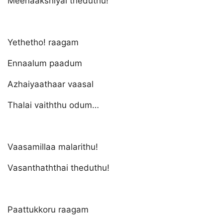
Meenaakshiyai theduthu!
Yethetho! raagam
Ennaalum paadum
Azhaiyaathaar vaasal
Thalai vaiththu odum…
Vaasamillaa malarithu!
Vasanthaththai theduthu!
Paattukkoru raagam