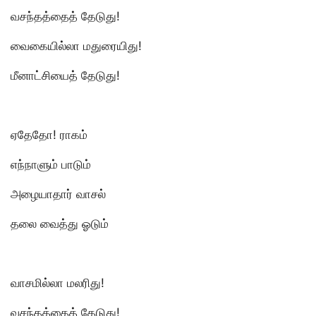
வசந்தத்தைத் தேடுது!
வைகையில்லா மதுரையிது!
மீனாட்சியைத் தேடுது!
ஏதேதோ! ராகம்
எந்நாளும் பாடும்
அழையாதார் வாசல்
தலை வைத்து ஓடும்
வாசமில்லா மலரிது!
வசந்தத்தைத் தேடுது!