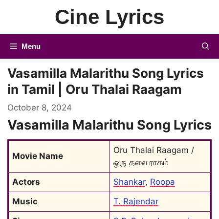
Skip
Cine Lyrics
to
content
Menu
Vasamilla Malarithu Song Lyrics
in Tamil | Oru Thalai Raagam
October 8, 2024
Vasamilla Malarithu Song Lyrics
Oru Thalai Raagam / 
Movie Name
ஒரு தலை ராகம்
Actors
Shankar
, 
Roopa
Music
T. Rajendar