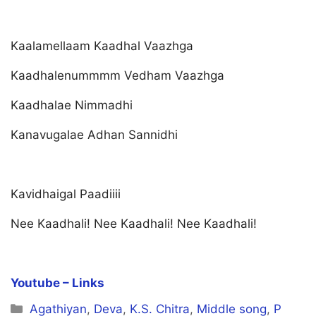
Kaalamellaam Kaadhal Vaazhga
Kaadhalenummmm Vedham Vaazhga
Kaadhalae Nimmadhi
Kanavugalae Adhan Sannidhi
Kavidhaigal Paadiiii
Nee Kaadhali! Nee Kaadhali! Nee Kaadhali!
Youtube – Links
Categories
Agathiyan
,
Deva
,
K.S. Chitra
,
Middle song
,
P