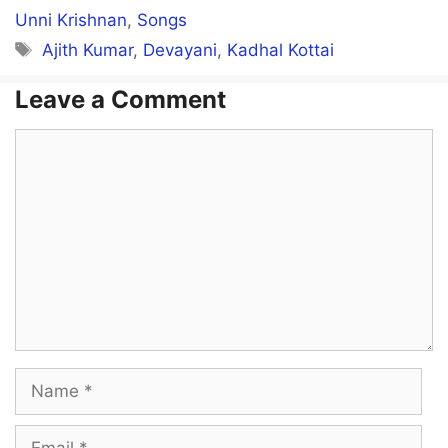
Unni Krishnan
,
Songs
Tags
Ajith Kumar
,
Devayani
,
Kadhal Kottai
Leave a Comment
Comment
Name
Email