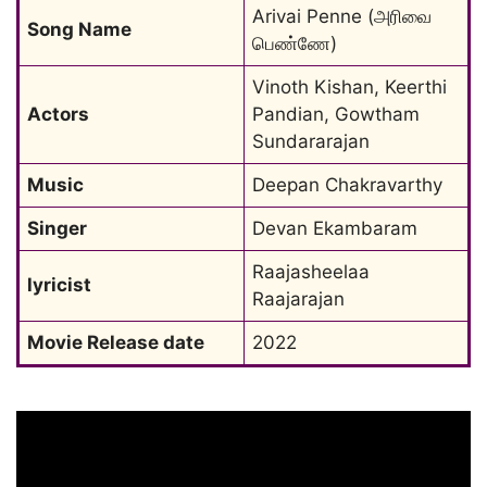
Arivai Penne (அரிவை 
Song Name
பெண்ணே)
Vinoth Kishan, Keerthi 
Actors
Pandian, Gowtham 
Sundararajan
Music
Deepan Chakravarthy
Singer
Devan Ekambaram
Raajasheelaa 
lyricist
Raajarajan
Movie Release date
2022