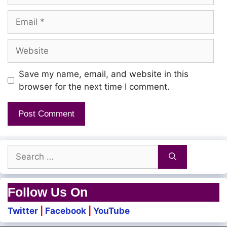
Email
Aanandham Kooda Aarparithukollum…
Website
Naam Pesum Kathal Keete!
Save my name, email, and website in this
Aagayam Vandhu
browser for the next time I comment.
Niavugal Kottum Neram!
Saaral Thoovum Siru Mazhai Polae
Search
Thoori Vandhai Nee Enakkulle!
for:
Dhyaanam Tharum Monam Polae
Follow Us On
Thazuvi Kondai Kaadhalinaale
Twitter
|
Facebook
|
YouTube