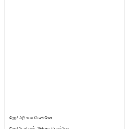
ஹே! அரிவை பெண்ணே
ஹே! ஹே! என் அரிவை பெண்ணே