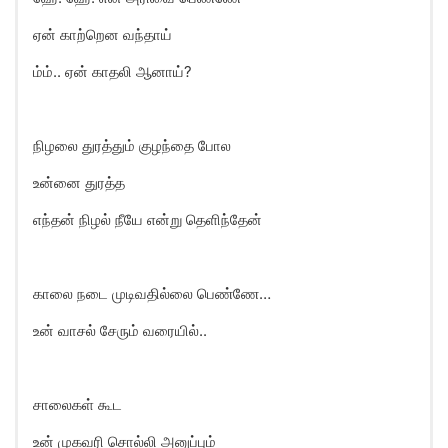
ஏன் காற்றென வந்தாய்
ம்ம்.. ஏன் காதலி ஆனாய்?
நிழலை துரத்தும் குழந்தை போல
உன்னை துரத்த
எந்தன் நிழல் நீயே என்று தெளிந்தேன்
காலை நடை முடிவதில்லை பெண்ணே…
உன் வாசல் சேரும் வரையில்..
சாலைகள் கூட
உன் முகவரி சொல்லி அனுப்பும்