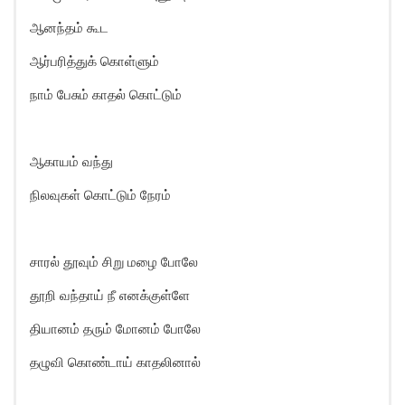
ஆனந்தம் கூட
ஆர்பரித்துக் கொள்ளும்
நாம் பேசும் காதல் கொட்டும்
ஆகாயம் வந்து
நிலவுகள் கொட்டும் நேரம்
சாரல் தூவும் சிறு மழை போலே
தூறி வந்தாய் நீ எனக்குள்ளே
தியானம் தரும் மோனம் போலே
தழுவி கொண்டாய் காதலினால்