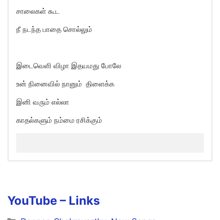
சாலைகள் கூட
நீ நடந்த பாதை சொல்லும்
இடைவெளி விழா இதயமது போலே
உன் நினைவில் நானும் திளைக்க
இனி வரும் எல்லா
காதல்களும் நம்மை ரசிக்கும்
Arivai Penne Song Lyrics in
English
Hey! Arivai Penne…
YouTube – Links
Hey! Hey! En Arivai Penne…
Categories