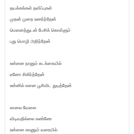
தயக்கங்கள் தவிப்புகள்
முதன் முறை உணர்ந்தேன்
மெளனத்துடன் பேசிக் கொள்ளும்
புது மொழி அறிந்தேன்
உன்னை நானும் கடக்கையில்
ஏனோ சிலிர்த்தேன்
உன்னில் எனை பூசிவிட துடித்தேன்
காலை வேளை
விடிவதில்லை கண்ணே
உன்னை காணும் வரையில்