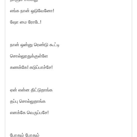
எங்க நான் ஒடுவேனோ!
ஷோ மை ரோடே!
நான் ஒன்னு ரெண்டு கூட்டி
சொல்லுரதுக்குள்ளே
கணக்கே! கடுப்பாச்சே!
ஏன் என்ன திட்டுறாங்க
தப்பு சொல்லுறாங்க
எனக்கே வெருப்பசே!
போதும் போதும்