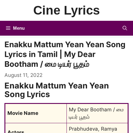
Skip
Cine Lyrics
to
content
Menu
Enakku Mattum Yean Yean Song
Lyrics in Tamil | My Dear
Bootham / மை டியர் பூதம்
August 11, 2022
Enakku Mattum Yean Yean
Song Lyrics
My Dear Bootham / மை 
Movie Name
டியர் பூதம்
Prabhudeva, Ramya 
Actors