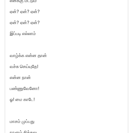
எனக்கு மட்டும்
ஏன்? ஏன்? ஏன்?
ஏன்? ஏன்? ஏன்?
இப்படி எல்லாம்
வாழ்க்க என்ன தான்
வச்சு செய்யுதே!
என்ன நான்
பண்ணுவேனோ!
ஓ! மை காடே!
மாசம் முப்பது
நாளும் சிக்கலு