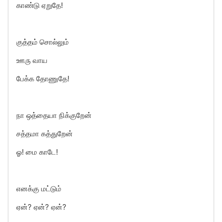
காண்டு ஏறுதே!
குத்தம் சொல்லும்
ஊரு வாய
பேக்க தோணுதே!
நா ஒத்தையா நிக்குறேன்
சத்தமா கத்துறேன்
ஓ! மை காடே!
எனக்கு மட்டும்
ஏன்? ஏன்? ஏன்?