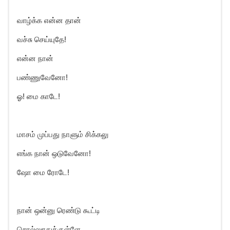
வாழ்க்க என்ன தான்
வச்சு செய்யுதே!
என்ன நான்
பண்ணுவேனோ!
ஓ! மை காடே!
மாசம் முப்பது நாளும் சிக்கலு
எங்க நான் ஒடுவேனோ!
ஷோ மை ரோடே!
நான் ஒன்னு ரெண்டு கூட்டி
சொல்லுரதுக்குள்ளே