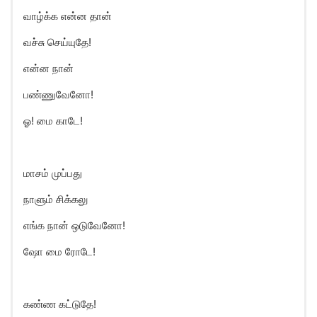
வாழ்க்க என்ன தான்
வச்சு செய்யுதே!
என்ன நான்
பண்ணுவேனோ!
ஓ! மை காடே!
மாசம் முப்பது
நாளும் சிக்கலு
எங்க நான் ஒடுவேனோ!
ஷோ மை ரோடே!
கண்ண கட்டுதே!