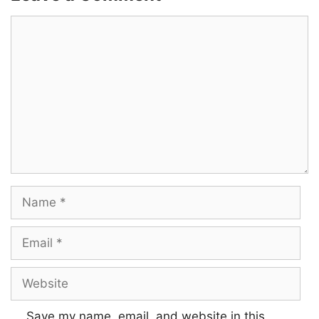
yean? Yean? yean?
Comment
Ippadi ellaam
Enakku mattum
Yean? yean? yean?
yean? Yean? yean?
Ippadi ellaam
Name
Vaazhkka enna thaan
Email
Vachu seiyuthae
Website
Enna naan
Pannuveno!
Save my name, email, and website in this