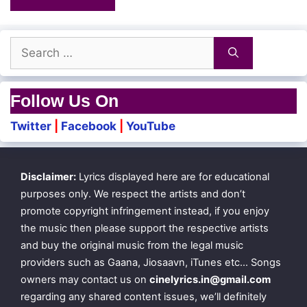
Evano oruvan vaasikkiraan
Iruttil irundhu naan yaasikkiren
Search
for:
Pullanguzhalae poonguzhalae
Follow Us On
Neeyum naanum oru jaadhi
Twitter
|
Facebook
|
YouTube
Pullanguzhalae poonguzhalae
Neeyum naanum oru jaadhi
Disclaimer:
Lyrics displayed here are for educational
purposes only. We respect the artists and don’t
Ullae urangum yekkathilae
promote copyright infringement instead, if you enjoy
the music then please support the respective artists
Unakkum enakkumSari paadhi
and buy the original music from the legal music
providers such as Gaana, Jiosaavn, iTunes etc… Songs
owners may contact us on
cinelyrics.in@gmail.com
Kangalai varudum thaenisaiyil en
regarding any shared content issues, we’ll definitely