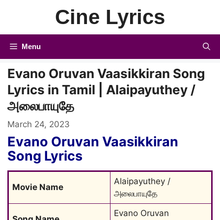
Skip
Cine Lyrics
to
content
Menu
Evano Oruvan Vaasikkiran Song
Lyrics in Tamil | Alaipayuthey /
அலைபாயுதே
March 24, 2023
Evano Oruvan Vaasikkiran
Song Lyrics
Alaipayuthey / 
Movie Name
அலைபாயுதே
Evano Oruvan 
Song Name