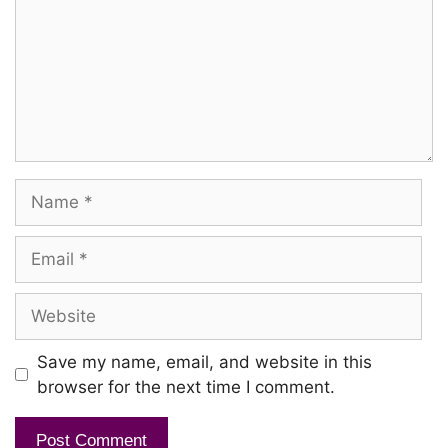
Iruttil irundhu naan yaasikkiren
Evano oruvan vaasikkiraan
Iruttil irundhu naan yaasikkiren
Thavam pol irundhu yosikkiren
Name
Adhai thavanai muraiyil nesikkiren
Email
Kettu kettu naan kirangukiren
Website
Ketpadhu evano Ariyavillai
Kaattu moongilin Kadhukullae
Save my name, email, and website in this
Avan oodhum ragasiyam puriyavillai
browser for the next time I comment.