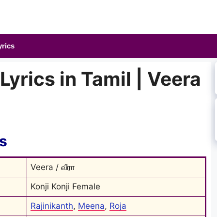
yrics
Lyrics in Tamil | Veera
cs
Veera / வீரா
Konji Konji Female
Rajinikanth
, 
Meena
, 
Roja