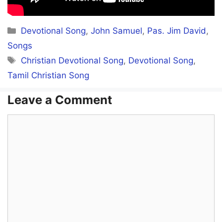
Manithar ennai kizhe thallinaalum
Categories
Devotional Song
,
John Samuel
,
Pas. Jim David
,
Um kirubaiyal ennai uyarthineerae
Songs
Tags
Christian Devotional Song
,
Devotional Song
,
Tamil Christian Song
Manithar ennai kizhe thallinaalum
Leave a Comment
Um kirubaiyal ennai uyarthineerae
Comment
Nallavarae sarva vallavarae
Ennai nalthorum nadathuveerae
Nallavarae sarva vallavarae
Ennai nalthorum nadathuveerae