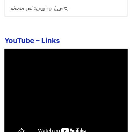
என்னை நாள்தோறும் நடத்துவீரே
Nallavare Sarva Vallavare Song
Lyrics in English
Nallavarae sarva vallavarae
YouTube –
Links
Ennai nalthorum nadathuveerae
Nallavarae sarva vallavarae
Ennai nalthorum nadathuveerae
Nallavarae sarva vallavarae
Ennai nalthorum nadathuveerae
Nallavarae sarva vallavarae
Ennai nalthorum nadathuveerae