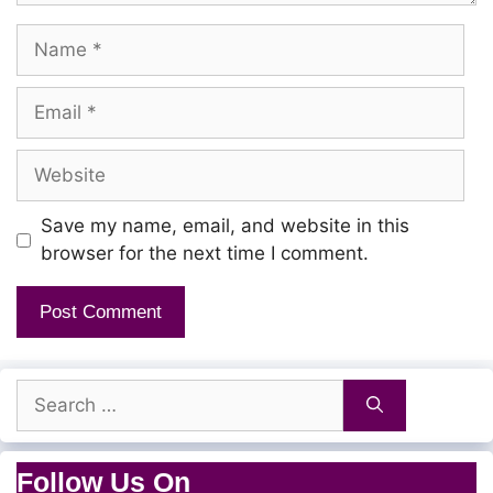
Nallavarae sarva vallavarae
Name
Ennai nalthorum nadathuveerae
Nallavarae sarva vallavarae
Email
Ennai nalthorum nadathuveerae
Website
Naan Naesithavar ennai veruthaalum
Save my name, email, and website in this
browser for the next time I comment.
Um anbal ennai Naesitheerae
Naan Naesithavar ennai veruthaalum
Um anbal ennai Naesitheerae
Search
for:
Nallavarae sarva vallavarae
Follow Us On