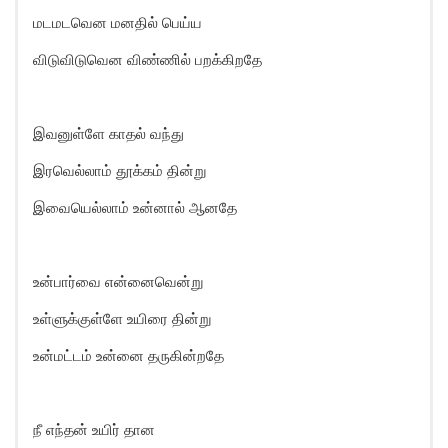
மடமடவென மனதில் பெய்ய
விடுவிடுவென விண்ணில் பறக்கிறதே
இவனுள்ளே காதல் வந்து
இரவெல்லாம் தூக்கம் தின்று
இவையெல்லாம் உன்னால் ஆனதே
உன்பார்வை என்னைவென்று
உள்ளுக்குள்ளே உயிரை தின்று
உன்மட்டம் உன்னை தருகின்றதே
நீ எந்தன் உயிர் தான