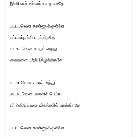
இனி என் உள்ளம் உனதானதே
படபடவென கண்ணுக்குள்ளே
பட்டாம்பூச்சி பறக்கிறதே
கடகடவென காதல் வந்து
கைகளை பற்றி இழுக்கிறதே
சடசடவென சாரல் வந்து
மடமடவென மனதில் பெய்ய
விடுவிடுவென விண்ணில் பறக்கிறதே
படபடவென கண்ணுக்குள்ளே