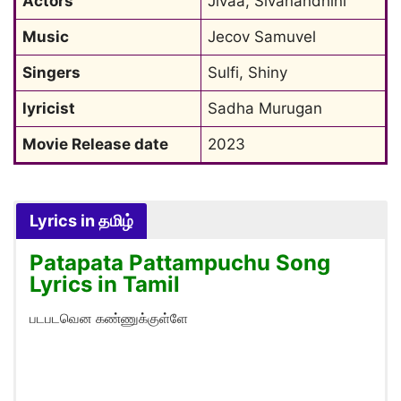
Actors
Jivaa, Sivanandhini
Music
Jecov Samuvel
Singers
Sulfi, Shiny
lyricist
Sadha Murugan
Movie Release date
2023
Lyrics in தமிழ்
Patapata Pattampuchu Song
Lyrics in Tamil
படபடவென கண்ணுக்குள்ளே