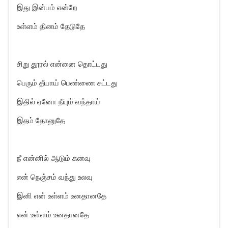
இது இன்பம் என்றே
உள்ளம் தினம் தேடுதே
சிறு தூரல் என்னை தொட்டது
பெரும் தீயாய் பெண்ணை சுட்டது
இதில் ஏனோ நீயும் வந்தாய்
இதம் தோனுதே
நீ என்னில் ஆடும் கனவு
என் நெஞ்சம் வந்து உலவு
இனி என் உள்ளம் உனதானதே
என் உள்ளம் உனதானதே