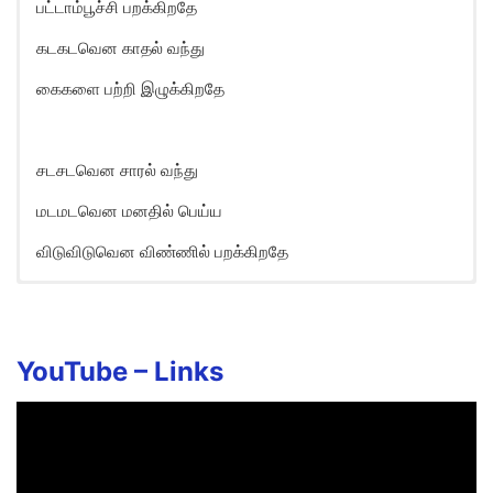
பட்டாம்பூச்சி பறக்கிறதே
கடகடவென காதல் வந்து
கைகளை பற்றி இழுக்கிறதே
சடசடவென சாரல் வந்து
மடமடவென மனதில் பெய்ய
விடுவிடுவென விண்ணில் பறக்கிறதே
YouTube –
Links