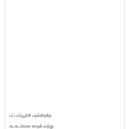
பட்டாம்பூச்சி பறக்கிறதே
கடகடவென காதல் வந்து