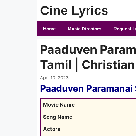
Skip
Cine Lyrics
to
content
Home
Music Directors
Request L
Paaduven Parama
Tamil | Christia
April 10, 2023
Paaduven Paramanai 
Movie Name
Song Name
Actors