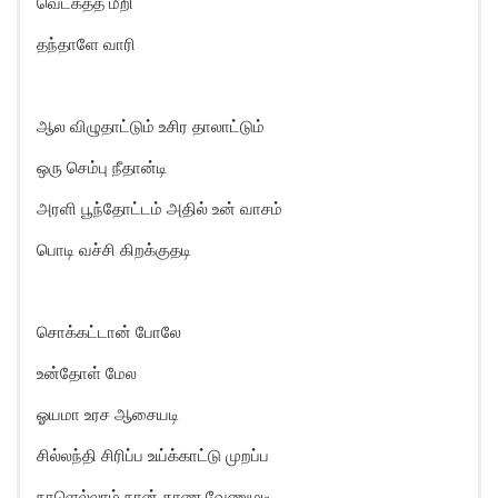
வெட்கத்த மீறி
தந்தாளே வாரி
ஆல விழுதாட்டும் உசிர தாலாட்டும்
ஒரு செம்பு நீதான்டி
அரளி பூந்தோட்டம் அதில் உன் வாசம்
பொடி வச்சி கிறக்குதடி
சொக்கட்டான் போலே
உன்தோள் மேல
ஓயமா உரச ஆசையடி
சில்லந்தி சிரிப்ப உய்க்காட்டு முறப்ப
நாளெல்லாம் நான் காண வேணுமடி