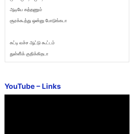
ஆடியே கத்தணும்
சூரக்கூத்து ஒன்னு போடுங்கடா
கட்டி வச்ச ஆட்டு கூட்டம்
துள்ளி்க் குதிக்கிதடா
Kottunga Da Song Lyrics in
English
YouTube –
Links